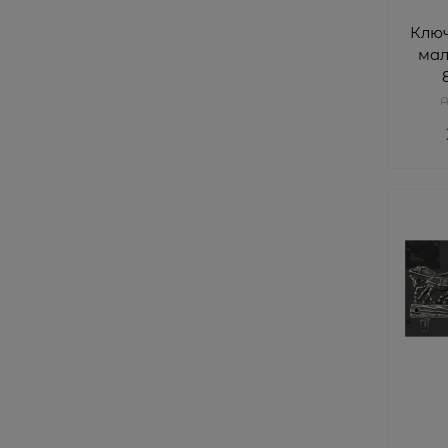
Клю
мал
A