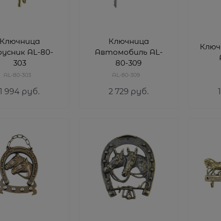
Ключница
Ключница
Ключ
усник AL-80-
Автомобиль AL-
303
80-309
AL-80-303
AL-80-309
1 994
 руб.
2 729
 руб.