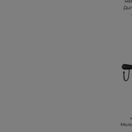
ме
Дил
Моло
Y