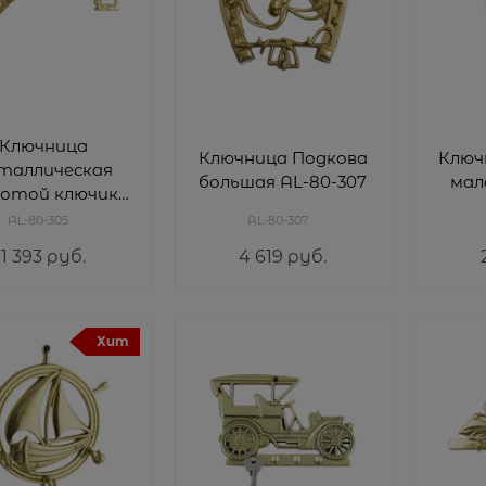
Ключница
Ключница Подкова
Ключ
таллическая
большая AL-80-307
мал
лотой ключик
AL-80-305
AL-80-305
AL-80-307
1 393
 руб.
4 619
 руб.
Хит