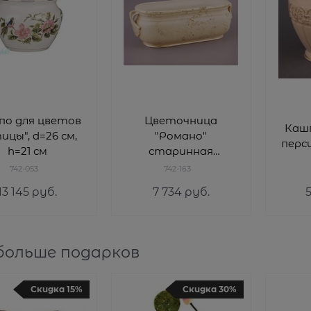
по для цветов
Цветочница
Каш
", d=26 см,
"Романо"
перси
h=21 см
старинная
персиковая
742-053
742-163
13 145
 руб.
7 734
 руб.
больше подарков
Скидка 15%
Скидка 30%