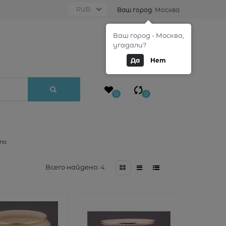
Ваш город:
Москва
Ваш город - Москва,
0
угадали?
Да
Нет
0
0
по
Всего найдено:
4