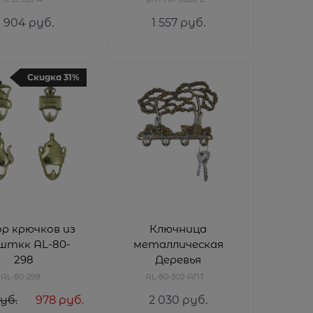
9 904
 руб.
1 557
 руб.
Скидка 31%
р крючков из
Ключница
 шткк AL-80-
металлическая
298
Деревья
AL-80-298
AL-80-302-ANT
руб.
978
 руб.
2 030
 руб.