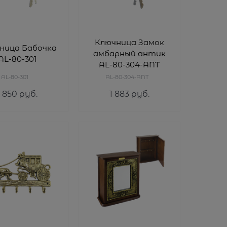
Ключница Замок
ница Бабочка
амбарный антик
AL-80-301
AL-80-304-ANT
AL-80-301
AL-80-304-ANT
1 850
 руб.
1 883
 руб.