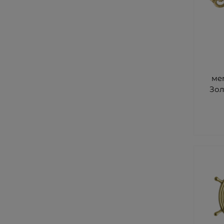
ме
Зо