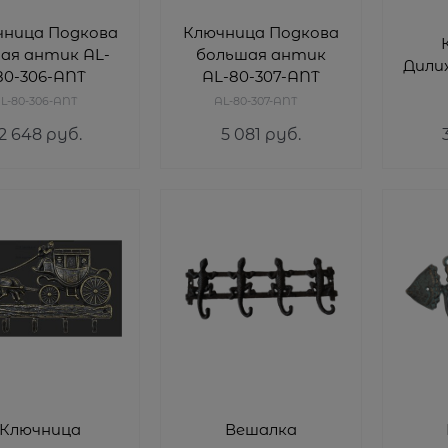
чница Подкова
Ключница Подкова
ая антик AL-
большая антик
Дилиж
80-306-ANT
AL-80-307-ANT
L-80-306-ANT
AL-80-307-ANT
2 648
 руб.
5 081
 руб.
Ключница
Вешалка