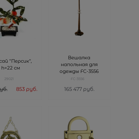
Вешалка
сай "Персик",
напольная для
h=22 см
одежды FC-3556
29021
FC-3556
уб.
853
 руб.
165 477
 руб.