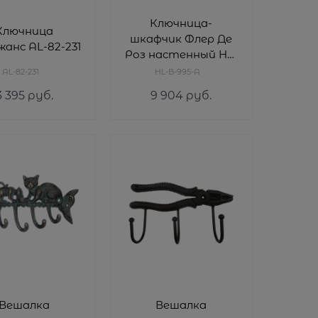
Ключница-
Ключница
шкафчик Флер Де
анс AL-82-231
Роз настенный HL-
B-995-A
AL-82-231
HL-B-995-A
3 395
 руб.
9 904
 руб.
Вешалка
Вешалка