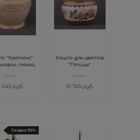
по "Кретенс"
Кашпо для цветов
ковое, глянец
"Птицы"
742-014
742-054
5 045
 руб.
10 745
 руб.
Скидка 30%