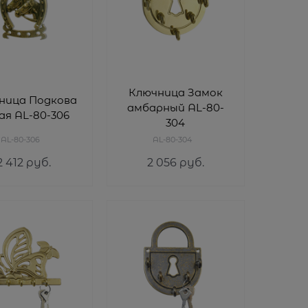
Ключница Замок
ница Подкова
амбарный AL-80-
ая AL-80-306
304
AL-80-306
AL-80-304
2 412
 руб.
2 056
 руб.