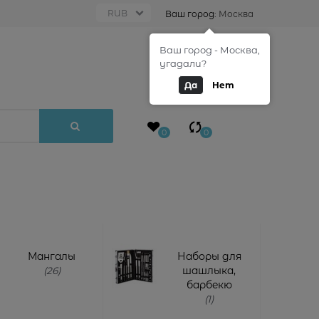
Ваш город:
Москва
Ваш город - Москва,
0
угадали?
Да
Нет
0
0
Мангалы
Наборы для
(26)
шашлыка,
барбекю
(1)