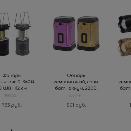
Фонарь
Фонарь
инговый, 3хАА
кемпинговый, солн.
кемпи
8 W8 H12 cм
бат., аккум. 220В,
бат.
3хАА, USB L8 W8
USB 
266852
266849
H13 cм
783
 руб.
861
 руб.