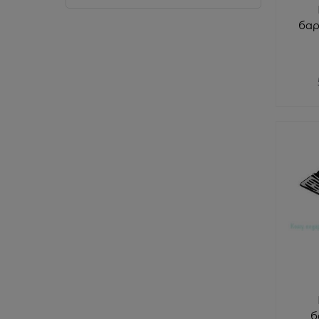
бар
б