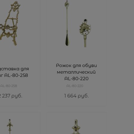
Рожок для обуви
дставка для
металлический
г AL-80-258
AL-80-220
AL-80-258
AL-80-220
2 237
 руб.
1 664
 руб.