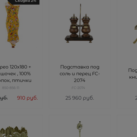
Скидка 2%
рео 120х180 +
Подставка под
По
шочек , 100%
соль и перец FC-
кни
опок, птички
2074
850-856-11
FC-2074
руб.
910
 руб.
25 960
 руб.