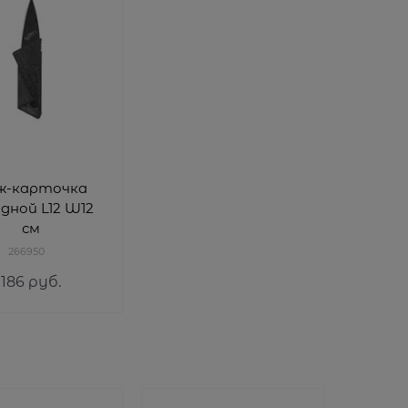
ж-карточка
дной L12 W12
см
266950
186
 руб.