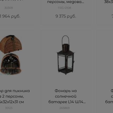
персоны, медовая,
38х3
тёмно-
30309
NIG-0108
коричневая, 002
1 964
 руб.
9 375
 руб.
р для пикника
Фонарь на
а 2 персоны,
солнечной
5х32х12х31 см
батарее L14 W14
бат
H38 cм
30123
265869