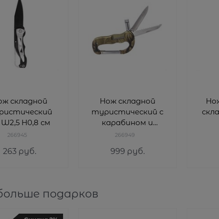
ож складной
Нож складной
Но
ристический
туристический с
скла
 W2,5 H0,8 см
карабином и
фонариком L9 W5
266945
266949
H1,2 см
263
 руб.
999
 руб.
больше подарков