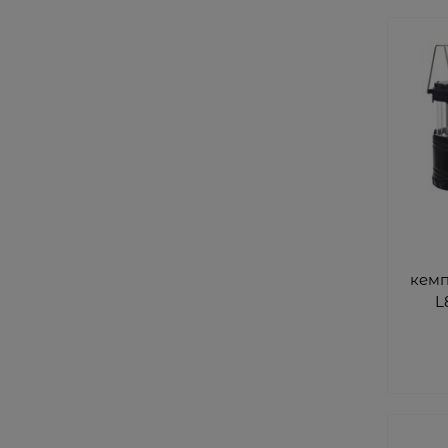
кемп
L