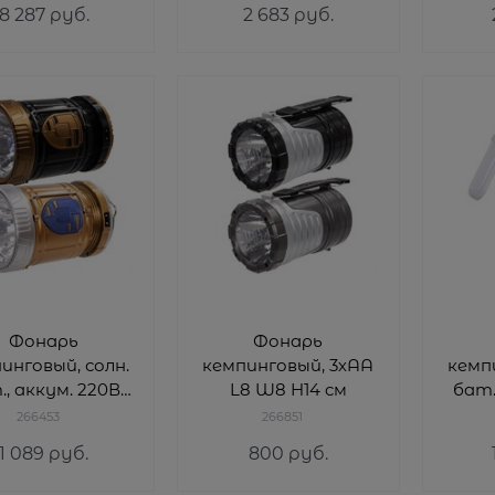
8 287
 руб.
2 683
 руб.
Фонарь
Фонарь
инговый, солн.
кемпинговый, 3хАА
кемпи
, аккум. 220В,
L8 W8 H14 cм
бат.
L10 W10 H17 cм
USB 
266453
266851
266453
1 089
 руб.
800
 руб.