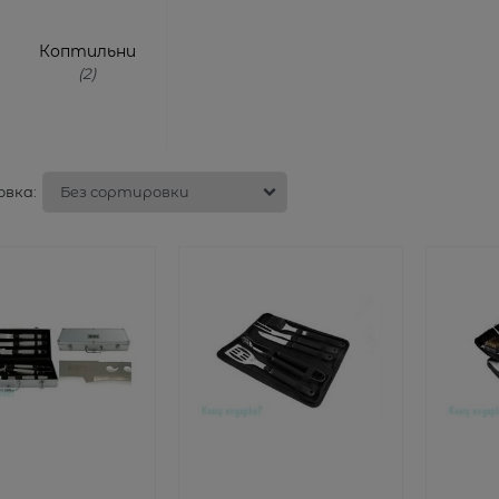
Коптильни
(2)
вка: