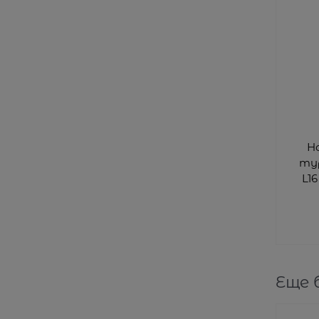
Н
ту
L16
Еще 