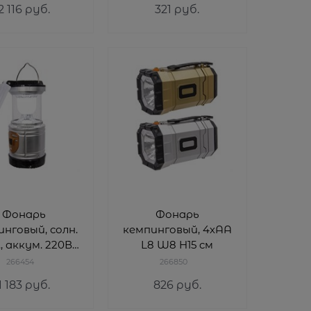
2 116
 руб.
321
 руб.
Фонарь
Фонарь
нговый, солн.
кемпинговый, 4хАА
, аккум. 220В,
L8 W8 H15 cм
L10 W10 H17 cм
266454
266850
1 183
 руб.
826
 руб.