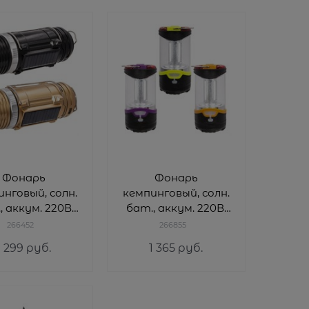
Фонарь
Фонарь
нговый, солн.
кемпинговый, солн.
, аккум. 220В,
бат., аккум. 220В,
L6 W6 H17 cм
USB L8 W8 H16 cм
266452
266855
1 299
 руб.
1 365
 руб.