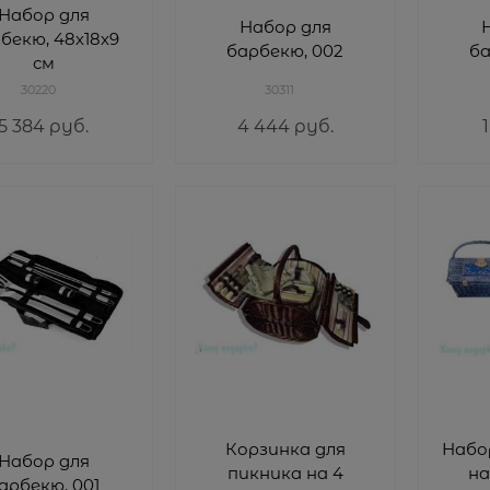
Набор для
Набор для
бекю, 48х18х9
барбекю, 002
ба
см
30220
30311
5 384
 руб.
4 444
 руб.
Корзинка для
Набо
Набор для
пикника на 4
на
арбекю, 001