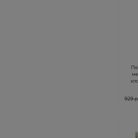
Па
ме
хл
929
 