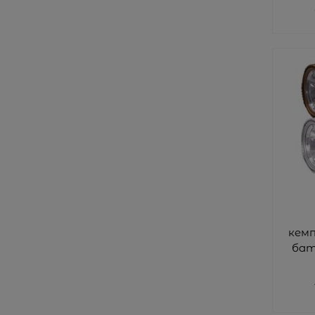
кемп
бат.
USB 