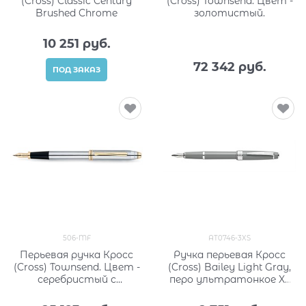
(Cross) Classic Century
(Cross) Townsend. Цвет -
Brushed Chrome
золотистый.
10 251
 руб.
72 342
 руб.
ПОД ЗАКАЗ
506-MF
AT0746-3XS
Перьевая ручка Кросс
Ручка перьевая Кросс
(Cross) Townsend. Цвет -
(Cross) Bailey Light Gray,
серебристый с
перо ультратонкое XF
золотистой отделкой.
AT0746-3XS