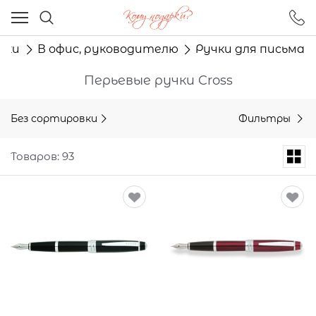
Ваш город - Москва,
угадали?
рки
В офис, руководителю
Ручки для письма
ДА
НЕТ
Перьевые ручки Cross
Без сортировки
Фильтры
Товаров: 93