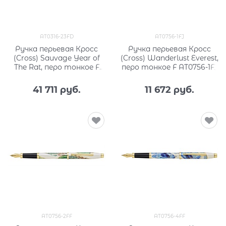
AT0316-23FD
AT0756-1FJ
Ручка перьевая Кросс
Ручка перьевая Кросс
(Cross) Sauvage Year of
(Cross) Wanderlust Everest,
The Rat, перо тонкое F
перо тонкое F AT0756-1FJ
AT0316-23FD
41 711
 руб.
11 672
 руб.
AT0756-2FF
AT0756-4FF