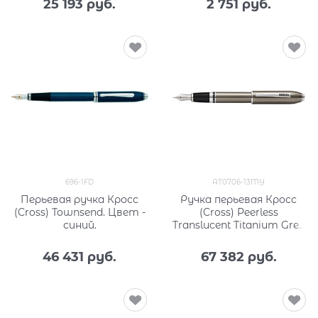
25 193
 руб.
2 751
 руб.
696-1FD
AT0706-13MY
Перьевая ручка Кросс
Ручка перьевая Кросс
(Cross) Townsend. Цвет -
(Cross) Peerless
синий.
Translucent Titanium Grey
Engraved Lacquer AT0706-
13MY
46 431
 руб.
67 382
 руб.