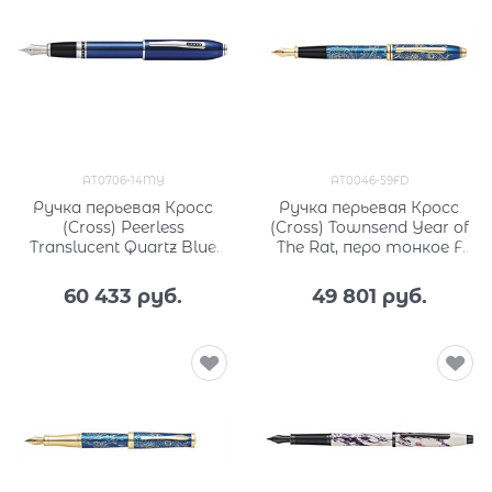
AT0706-14MY
AT0046-59FD
Ручка перьевая Кросс
Ручка перьевая Кросс
(Cross) Peerless
(Cross) Townsend Year of
Translucent Quartz Blue
The Rat, перо тонкое F
Engraved Lacquer AT0706-
AT0046-59FD
14MY
60 433
 руб.
49 801
 руб.