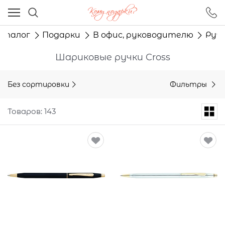
Ваш город - Москва,
угадали?
аталог
Подарки
В офис, руководителю
Ручк
ДА
НЕТ
Шариковые ручки Cross
Без сортировки
Фильтры
Товаров: 143