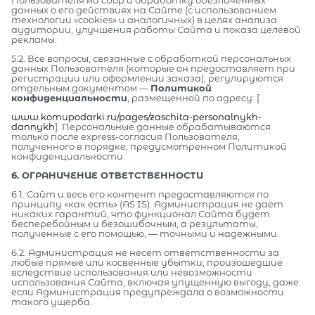
Пользователя на сбор и обработку обезличенных
данных о его действиях на Сайте (с использованием
технологии «cookies» и аналогичных) в целях анализа
аудитории, улучшения работы Сайта и показа целевой
рекламы.
5.2. Все вопросы, связанные с обработкой персональных
данных Пользователя (которые он предоставляет при
регистрации или оформлении заказа), регулируются
отдельным документом —
Политикой
конфиденциальности
, размещенной по адресу: [
www.komupodarki.ru/pages/zaschita-personalnykh-
dannykh
]. Персональные данные обрабатываются
только после express-согласия Пользователя,
полученного в порядке, предусмотренном Политикой
конфиденциальности.
6. ОГРАНИЧЕНИЕ ОТВЕТСТВЕННОСТИ
6.1. Сайт и весь его контент предоставляются по
принципу «как есть» (AS IS). Администрация не дает
никаких гарантий, что функционал Сайта будет
бесперебойным и безошибочным, а результаты,
полученные с его помощью, — точными и надежными.
6.2. Администрация не несет ответственности за
любые прямые или косвенные убытки, произошедшие
вследствие использования или невозможности
использования Сайта, включая упущенную выгоду, даже
если Администрация предупреждала о возможности
такого ущерба.