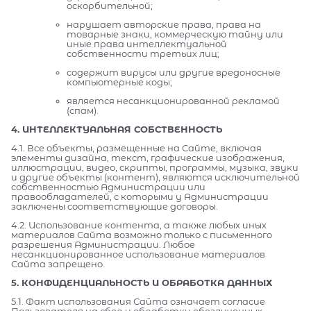
оскорбительной;
нарушает авторские права, права на
товарные знаки, коммерческую тайну или
иные права интеллектуальной
собственности третьих лиц;
содержит вирусы или другие вредоносные
компьютерные коды;
является несанкционированной рекламой
(спам).
4. ИНТЕЛЛЕКТУАЛЬНАЯ СОБСТВЕННОСТЬ
4.1. Все объекты, размещенные на Сайте, включая
элементы дизайна, текст, графические изображения,
иллюстрации, видео, скрипты, программы, музыка, звуки
и другие объекты (контент), являются исключительной
собственностью Администрации или
правообладателей, с которыми у Администрации
заключены соответствующие договоры.
4.2. Использование контента, а также любых иных
материалов Сайта возможно только с письменного
разрешения Администрации. Любое
несанкционированное использование материалов
Сайта запрещено.
5. КОНФИДЕНЦИАЛЬНОСТЬ И ОБРАБОТКА ДАННЫХ
5.1. Факт использования Сайта означает согласие