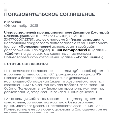
ПОЛЬЗОВАТЕЛЬСКОЕ СОГЛАШЕНИЕ
г. Москва
«01» сентября 2025 г.
Индивидуальный предприниматель Десятов Дмитрий
Александрович
(ИНН 773720376006, ОГРНИП
304770000123791), далее именуемый
«Администрация»
,
настоящим предлагает пользователю сети Интернет
(далее –
«Пользователь»
) использовать свой сайт,
расположенный по адресу
www.komupodarki.ru
(далее –
«Сайт»
), на условиях, изложенных в настоящем
Пользовательском соглашении (далее –
«Соглашение»
).
1. СТАТУС СОГЛАШЕНИЯ
1.1. Настоящее Соглашение является публичной офертой
в соответствии со ст. 437 Гражданского кодекса РФ.
Полное и безоговорочное согласие с условиями
настоящего Соглашения (акцепт оферты) считается
совершенным с момента начала любого использования
Сайта Пользователем (включая просмотр контента,
регистрацию, оформление заказа и иные действия).
1.2. Используя Сайт, Пользователь подтверждает, что
ознакомлен, согласен, полностью и безоговорочно
принимает все условия настоящего Соглашения. Если
Пользователь не согласен с условиями Соглашения, он не
вправе использовать Сайт.