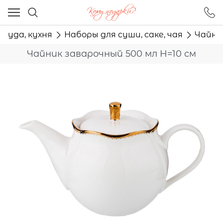
Ваш город - Москва,
угадали?
осуда, кухня
Наборы для суши, саке, чая
Чайни
ДА
НЕТ
Чайник заварочный 500 мл H=10 см