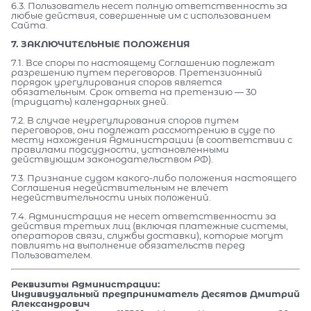
6.3. Пользователь несет полную ответственность за
любые действия, совершенные им с использованием
Сайта.
7. ЗАКЛЮЧИТЕЛЬНЫЕ ПОЛОЖЕНИЯ
7.1. Все споры по настоящему Соглашению подлежат
разрешению путем переговоров. Претензионный
порядок урегулирования споров является
обязательным. Срок ответа на претензию — 30
(тридцать) календарных дней.
7.2. В случае неурегулирования споров путем
переговоров, они подлежат рассмотрению в суде по
месту нахождения Администрации (в соответствии с
правилами подсудности, установленными
действующим законодательством РФ).
7.3. Признание судом какого-либо положения настоящего
Соглашения недействительным не влечет
недействительности иных положений.
7.4. Администрация не несет ответственности за
действия третьих лиц (включая платежные системы,
операторов связи, службы доставки), которые могут
повлиять на выполнение обязательств перед
Пользователем.
Реквизиты Администрации:
Индивидуальный предприниматель Десятов Дмитрий
Александрович