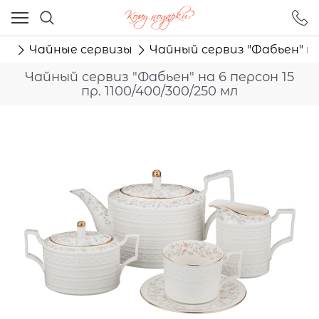
Ваш город - Москва,
угадали?
ня
Чайные сервизы
Чайный сервиз "Фабьен" на 
ДА
НЕТ
Чайный сервиз "Фабьен" на 6 персон 15
пр. 1100/400/300/250 мл