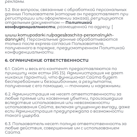
рекламы.
5.2. Все вопросы, связанные с обработкой персональных
данных Пользователя (которые он предоставляет при
регистрации или оформлении заказа), регулируются
отдельным документом —
Политикой
конфиденциальности
, размещенной по адресу: [
www.komupodarki.ru/pages/zaschita-personalnykh-
dannykh
]. Персональные данные обрабатываются
только после express-согласия Пользователя,
полученного в порядке, предусмотренном Политикой
конфиденциальности.
6. ОГРАНИЧЕНИЕ ОТВЕТСТВЕННОСТИ
6.1. Сайт и весь его контент предоставляются по
принципу «как есть» (AS IS). Администрация не дает
никаких гарантий, что функционал Сайта будет
бесперебойным и безошибочным, а результаты,
полученные с его помощью, — точными и надежными.
6.2. Администрация не несет ответственности за
любые прямые или косвенные убытки, произошедшие
вследствие использования или невозможности
использования Сайта, включая упущенную выгоду, даже
если Администрация предупреждала о возможности
такого ущерба.
6.3. Пользователь несет полную ответственность за
любые действия, совершенные им с использованием
Сайта.