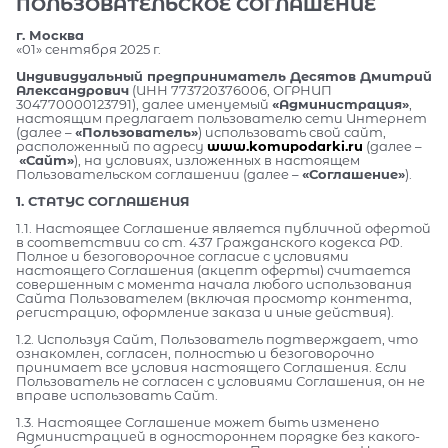
ПОЛЬЗОВАТЕЛЬСКОЕ СОГЛАШЕНИЕ
г. Москва
«01» сентября 2025 г.
Индивидуальный предприниматель Десятов Дмитрий
Александрович
(ИНН 773720376006, ОГРНИП
304770000123791), далее именуемый
«Администрация»
,
настоящим предлагает пользователю сети Интернет
(далее –
«Пользователь»
) использовать свой сайт,
расположенный по адресу
www.komupodarki.ru
(далее –
«Сайт»
), на условиях, изложенных в настоящем
Пользовательском соглашении (далее –
«Соглашение»
).
1. СТАТУС СОГЛАШЕНИЯ
1.1. Настоящее Соглашение является публичной офертой
в соответствии со ст. 437 Гражданского кодекса РФ.
Полное и безоговорочное согласие с условиями
настоящего Соглашения (акцепт оферты) считается
совершенным с момента начала любого использования
Сайта Пользователем (включая просмотр контента,
регистрацию, оформление заказа и иные действия).
1.2. Используя Сайт, Пользователь подтверждает, что
ознакомлен, согласен, полностью и безоговорочно
принимает все условия настоящего Соглашения. Если
Пользователь не согласен с условиями Соглашения, он не
вправе использовать Сайт.
1.3. Настоящее Соглашение может быть изменено
Администрацией в одностороннем порядке без какого-