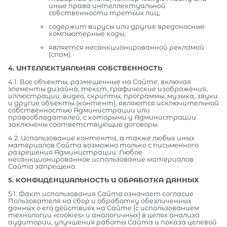
иные права интеллектуальной
собственности третьих лиц;
содержит вирусы или другие вредоносные
компьютерные коды;
является несанкционированной рекламой
(спам).
4. ИНТЕЛЛЕКТУАЛЬНАЯ СОБСТВЕННОСТЬ
4.1. Все объекты, размещенные на Сайте, включая
элементы дизайна, текст, графические изображения,
иллюстрации, видео, скрипты, программы, музыка, звуки
и другие объекты (контент), являются исключительной
собственностью Администрации или
правообладателей, с которыми у Администрации
заключены соответствующие договоры.
4.2. Использование контента, а также любых иных
материалов Сайта возможно только с письменного
разрешения Администрации. Любое
несанкционированное использование материалов
Сайта запрещено.
5. КОНФИДЕНЦИАЛЬНОСТЬ И ОБРАБОТКА ДАННЫХ
5.1. Факт использования Сайта означает согласие
Пользователя на сбор и обработку обезличенных
данных о его действиях на Сайте (с использованием
технологии «cookies» и аналогичных) в целях анализа
аудитории, улучшения работы Сайта и показа целевой