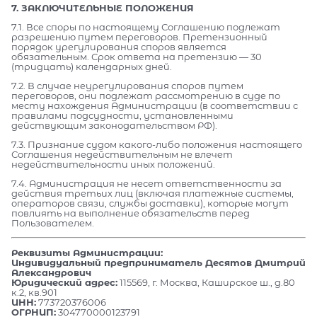
7. ЗАКЛЮЧИТЕЛЬНЫЕ ПОЛОЖЕНИЯ
7.1. Все споры по настоящему Соглашению подлежат
разрешению путем переговоров. Претензионный
порядок урегулирования споров является
обязательным. Срок ответа на претензию — 30
(тридцать) календарных дней.
7.2. В случае неурегулирования споров путем
переговоров, они подлежат рассмотрению в суде по
месту нахождения Администрации (в соответствии с
правилами подсудности, установленными
действующим законодательством РФ).
7.3. Признание судом какого-либо положения настоящего
Соглашения недействительным не влечет
недействительности иных положений.
7.4. Администрация не несет ответственности за
действия третьих лиц (включая платежные системы,
операторов связи, службы доставки), которые могут
повлиять на выполнение обязательств перед
Пользователем.
Реквизиты Администрации:
Индивидуальный предприниматель Десятов Дмитрий
Александрович
Юридический адрес:
115569, г. Москва, Каширское ш., д.80
к.2, кв.901
ИНН:
773720376006
ОГРНИП:
304770000123791