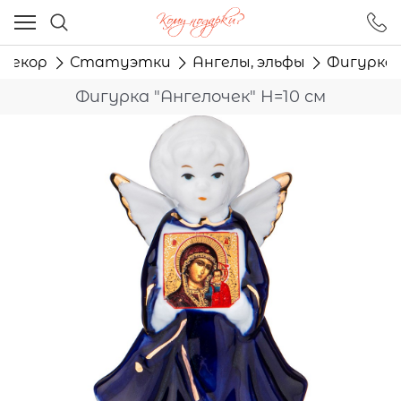
Ваш город - Москва,
угадали?
декор
Статуэтки
Ангелы, эльфы
Фигурка 
ДА
НЕТ
Фигурка "Ангелочек" H=10 см