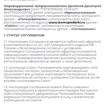
Индивидуальный предприниматель Десятов Дмитрий
Александрович
(ИНН 773720376006, ОГРНИП
304770000123791), далее именуемый
«Администрация»
,
настоящим предлагает пользователю сети Интернет
(далее –
«Пользователь»
) использовать свой сайт,
расположенный по адресу
www.komupodarki.ru
(далее –
«Сайт»
), на условиях, изложенных в настоящем
Пользовательском соглашении (далее –
«Соглашение»
).
1. СТАТУС СОГЛАШЕНИЯ
1.1. Настоящее Соглашение является публичной офертой
в соответствии со ст. 437 Гражданского кодекса РФ.
Полное и безоговорочное согласие с условиями
настоящего Соглашения (акцепт оферты) считается
совершенным с момента начала любого использования
Сайта Пользователем (включая просмотр контента,
регистрацию, оформление заказа и иные действия).
1.2. Используя Сайт, Пользователь подтверждает, что
ознакомлен, согласен, полностью и безоговорочно
принимает все условия настоящего Соглашения. Если
Пользователь не согласен с условиями Соглашения, он не
вправе использовать Сайт.
1.3. Настоящее Соглашение может быть изменено
Администрацией в одностороннем порядке без какого-
либо специального уведомления Пользователя. Новая
редакция Соглашения вступает в силу с момента ее
размещения на Сайте.