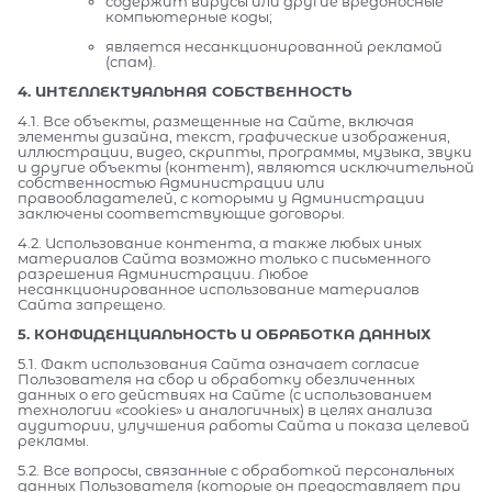
содержит вирусы или другие вредоносные
компьютерные коды;
является несанкционированной рекламой
(спам).
4. ИНТЕЛЛЕКТУАЛЬНАЯ СОБСТВЕННОСТЬ
4.1. Все объекты, размещенные на Сайте, включая
элементы дизайна, текст, графические изображения,
иллюстрации, видео, скрипты, программы, музыка, звуки
и другие объекты (контент), являются исключительной
собственностью Администрации или
правообладателей, с которыми у Администрации
заключены соответствующие договоры.
4.2. Использование контента, а также любых иных
материалов Сайта возможно только с письменного
разрешения Администрации. Любое
несанкционированное использование материалов
Сайта запрещено.
5. КОНФИДЕНЦИАЛЬНОСТЬ И ОБРАБОТКА ДАННЫХ
5.1. Факт использования Сайта означает согласие
Пользователя на сбор и обработку обезличенных
данных о его действиях на Сайте (с использованием
технологии «cookies» и аналогичных) в целях анализа
аудитории, улучшения работы Сайта и показа целевой
рекламы.
5.2. Все вопросы, связанные с обработкой персональных
данных Пользователя (которые он предоставляет при