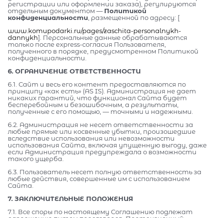
регистрации или оформлении заказа), регулируются
отдельным документом —
Политикой
конфиденциальности
, размещенной по адресу: [
www.komupodarki.ru/pages/zaschita-personalnykh-
dannykh
]. Персональные данные обрабатываются
только после express-согласия Пользователя,
полученного в порядке, предусмотренном Политикой
конфиденциальности.
6. ОГРАНИЧЕНИЕ ОТВЕТСТВЕННОСТИ
6.1. Сайт и весь его контент предоставляются по
принципу «как есть» (AS IS). Администрация не дает
никаких гарантий, что функционал Сайта будет
бесперебойным и безошибочным, а результаты,
полученные с его помощью, — точными и надежными.
6.2. Администрация не несет ответственности за
любые прямые или косвенные убытки, произошедшие
вследствие использования или невозможности
использования Сайта, включая упущенную выгоду, даже
если Администрация предупреждала о возможности
такого ущерба.
6.3. Пользователь несет полную ответственность за
любые действия, совершенные им с использованием
Сайта.
7. ЗАКЛЮЧИТЕЛЬНЫЕ ПОЛОЖЕНИЯ
7.1. Все споры по настоящему Соглашению подлежат