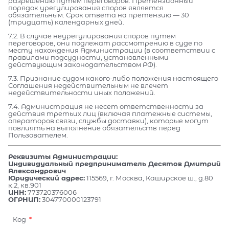
разрешению путем переговоров. Претензионный
порядок урегулирования споров является
обязательным. Срок ответа на претензию — 30
(тридцать) календарных дней.
7.2. В случае неурегулирования споров путем
переговоров, они подлежат рассмотрению в суде по
месту нахождения Администрации (в соответствии с
правилами подсудности, установленными
действующим законодательством РФ).
7.3. Признание судом какого-либо положения настоящего
Соглашения недействительным не влечет
недействительности иных положений.
7.4. Администрация не несет ответственности за
действия третьих лиц (включая платежные системы,
операторов связи, службы доставки), которые могут
повлиять на выполнение обязательств перед
Пользователем.
Реквизиты Администрации:
Индивидуальный предприниматель Десятов Дмитрий
Александрович
Юридический адрес:
115569, г. Москва, Каширское ш., д.80
к.2, кв.901
ИНН:
773720376006
ОГРНИП:
304770000123791
Код