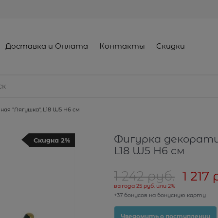
Доставка и Оплата
Контакты
Скидки
ая "Лягушка", L18 W5 H6 см
Фигурка декорати
Скидка 2%
L18 W5 H6 см
1 242
 руб.
1 217
 
выгода
25 руб.
или
2%
+37 бонусов на бонусную карту
Уведомить о поступлении