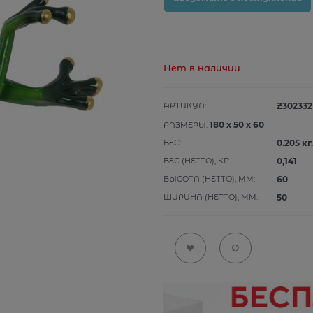
Нет в наличии
АРТИКУЛ:
Z302332
180
x
50
x
60
РАЗМЕРЫ:
ВЕС:
0.205
кг.
ВЕС (НЕТТО), КГ:
0,141
ВЫСОТА (НЕТТО), ММ:
60
ШИРИНА (НЕТТО), ММ:
50