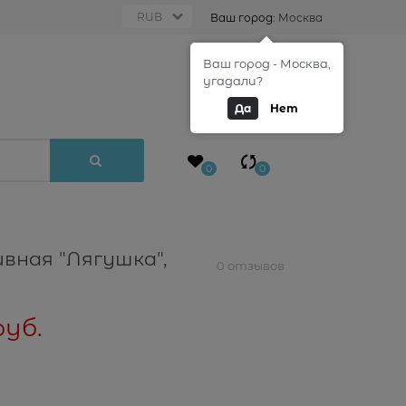
Ваш город:
Москва
Ваш город - Москва,
0
угадали?
Да
Нет
0
0
вная "Лягушка",
0 отзывов
руб.