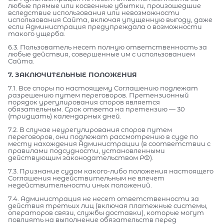
любые прямые или косвенные убытки, произошедшие
вследствие использования или невозможности
использования Сайта, включая упущенную выгоду, даже
если Администрация предупреждала о возможности
такого ущерба.
6.3. Пользователь несет полную ответственность за
любые действия, совершенные им с использованием
Сайта.
7. ЗАКЛЮЧИТЕЛЬНЫЕ ПОЛОЖЕНИЯ
7.1. Все споры по настоящему Соглашению подлежат
разрешению путем переговоров. Претензионный
порядок урегулирования споров является
обязательным. Срок ответа на претензию — 30
(тридцать) календарных дней.
7.2. В случае неурегулирования споров путем
переговоров, они подлежат рассмотрению в суде по
месту нахождения Администрации (в соответствии с
правилами подсудности, установленными
действующим законодательством РФ).
7.3. Признание судом какого-либо положения настоящего
Соглашения недействительным не влечет
недействительности иных положений.
7.4. Администрация не несет ответственности за
действия третьих лиц (включая платежные системы,
операторов связи, службы доставки), которые могут
повлиять на выполнение обязательств перед