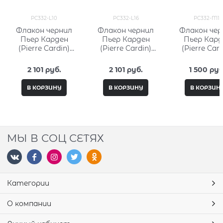
PC332-L10
PC332-L16
PC332-M11
Флакон чернил
Флакон чернил
Флакон чер
Пьер Карден
Пьер Карден
Пьер Кард
(Pierre Cardin)
(Pierre Cardin)
(Pierre Card
50мл, серия City
50мл, серия City
15мл, серия 
Fantasy PC332-L10
Fantasy PC332-L16
Fantasy PC33
2 101
 руб.
2 101
 руб.
1 500
 руб
В КОРЗИНУ
В КОРЗИНУ
В КОРЗИН
МЫ В СОЦ СЕТЯХ
Категории
О компании