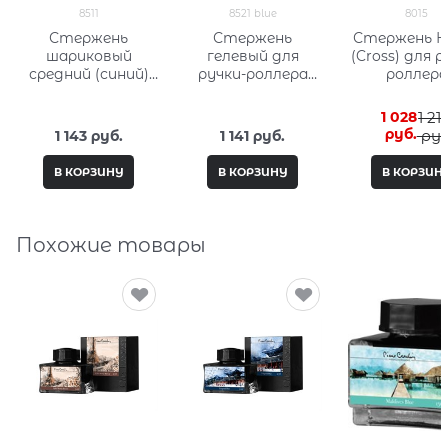
8511
8521 blue
8015
Стержень
Стержень
Стержень К
шариковый
гелевый для
(Cross) для р
средний (синий)
ручки-роллера
роллера
Кросс (Cross) 8511
средний (синий)
стандартн
Кросс (Cross) 8521
тонкий, че
1 028
1 21
blue
8015
 руб.
 руб
1 143
 руб.
1 141
 руб.
В КОРЗИНУ
В КОРЗИНУ
В КОРЗИН
Похожие товары