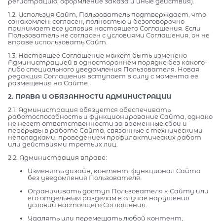
регистрацию, оформление заказа и иные действия).
1.2. Используя Сайт, Пользователь подтверждает, что
ознакомлен, согласен, полностью и безоговорочно
принимает все условия настоящего Соглашения. Если
Пользователь не согласен с условиями Соглашения, он не
вправе использовать Сайт.
1.3. Настоящее Соглашение может быть изменено
Администрацией в одностороннем порядке без какого-
либо специального уведомления Пользователя. Новая
редакция Соглашения вступает в силу с момента ее
размещения на Сайте.
2. ПРАВА И ОБЯЗАННОСТИ АДМИНИСТРАЦИИ
2.1. Администрация обязуется обеспечивать
работоспособность и функционирование Сайта, однако
не несет ответственности за временные сбои и
перерывы в работе Сайта, связанные с техническими
неполадками, проведением профилактических работ
или действиями третьих лиц.
2.2. Администрация вправе:
Изменять дизайн, контент, функционал Сайта
без уведомления Пользователя.
Ограничивать доступ Пользователя к Сайту или
его отдельным разделам в случае нарушения
условий настоящего Соглашения.
Удалять или перемещать любой контент,