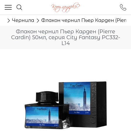
Ваш город - Москва,
угадали?
ма
Чернила
Флакон чернил Пьер Карден (Pierre 
ДА
НЕТ
Флакон чернил Пьер Карден (Pierre
Cardin) 50мл, серия City Fantasy PC332-
L14