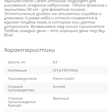
чернила Pierre Cardin отлично подходят для
рисования, создания набросков; • Объём флакона с
чернилами 50 мл - для фанатов письма; •
Эстетический дизайн на этикетке, коробке и
упаковке; Синева неба и стекло сливаются в
единое голубое ложе, в котором они уютно
устроились. Возвышаясь над синим горизонтом
Тайбэя, каждый день – это хороший день под Sky
Blue.
Характеристики
Длина, см
6,2
Коллекция
CITY FANTASY
Производитель
Pierre Cardin
Страна
Китай
производства
Страна
Франция
происхождения
бренда