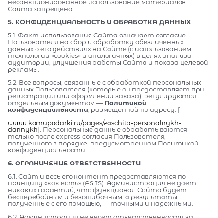
несанкционированное использование материалов
Сайта запрещено.
5. КОНФИДЕНЦИАЛЬНОСТЬ И ОБРАБОТКА ДАННЫХ
5.1. Факт использования Сайта означает согласие
Пользователя на сбор и обработку обезличенных
данных о его действиях на Сайте (с использованием
технологии «cookies» и аналогичных) в целях анализа
аудитории, улучшения работы Сайта и показа целевой
рекламы.
5.2. Все вопросы, связанные с обработкой персональных
данных Пользователя (которые он предоставляет при
регистрации или оформлении заказа), регулируются
отдельным документом —
Политикой
конфиденциальности
, размещенной по адресу: [
www.komupodarki.ru/pages/zaschita-personalnykh-
dannykh
]. Персональные данные обрабатываются
только после express-согласия Пользователя,
полученного в порядке, предусмотренном Политикой
конфиденциальности.
6. ОГРАНИЧЕНИЕ ОТВЕТСТВЕННОСТИ
6.1. Сайт и весь его контент предоставляются по
принципу «как есть» (AS IS). Администрация не дает
никаких гарантий, что функционал Сайта будет
бесперебойным и безошибочным, а результаты,
полученные с его помощью, — точными и надежными.
6.2. Администрация не несет ответственности за