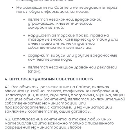
Не размещать на Сайте и не передавать через
него любую информацию, которая:
является незаконной, вредоносной,
угрожающей, клеветнической,
оскорбительной;
нарушает авторские права, права на
товарные знаки, коммерческую тайну или
иные права интеллектуальной
собственности третьих лиц;
содержит вирусы или другие вредоносные
компьютерные коды;
является несанкционированной рекламой
(спам).
4. ИНТЕЛЛЕКТУАЛЬНАЯ СОБСТВЕННОСТЬ
4.1. Все объекты, размещенные на Сайте, включая
элементы дизайна, текст, графические изображения,
иллюстрации, видео, скрипты, программы, музыка, звуки
и другие объекты (контент), являются исключительной
собственностью Администрации или
правообладателей, с которыми у Администрации
заключены соответствующие договоры.
4.2. Использование контента, а также любых иных
материалов Сайта возможно только с письменного
разрешения Администрации. Любое