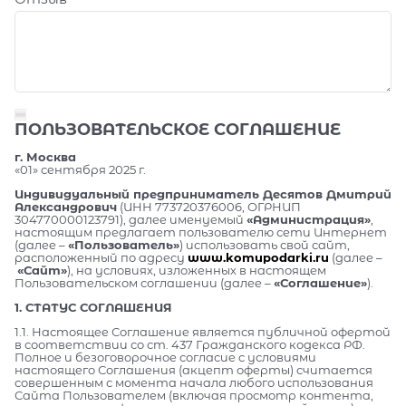
ПОЛЬЗОВАТЕЛЬСКОЕ СОГЛАШЕНИЕ
г. Москва
«01» сентября 2025 г.
Индивидуальный предприниматель Десятов Дмитрий
Александрович
(ИНН 773720376006, ОГРНИП
304770000123791), далее именуемый
«Администрация»
,
настоящим предлагает пользователю сети Интернет
(далее –
«Пользователь»
) использовать свой сайт,
расположенный по адресу
www.komupodarki.ru
(далее –
«Сайт»
), на условиях, изложенных в настоящем
Пользовательском соглашении (далее –
«Соглашение»
).
1. СТАТУС СОГЛАШЕНИЯ
1.1. Настоящее Соглашение является публичной офертой
в соответствии со ст. 437 Гражданского кодекса РФ.
Полное и безоговорочное согласие с условиями
настоящего Соглашения (акцепт оферты) считается
совершенным с момента начала любого использования
Сайта Пользователем (включая просмотр контента,