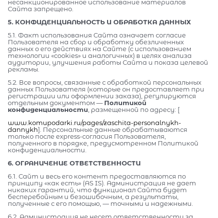
несанкционированное использование материалов
Сайта запрещено.
5. КОНФИДЕНЦИАЛЬНОСТЬ И ОБРАБОТКА ДАННЫХ
5.1. Факт использования Сайта означает согласие
Пользователя на сбор и обработку обезличенных
данных о его действиях на Сайте (с использованием
технологии «cookies» и аналогичных) в целях анализа
аудитории, улучшения работы Сайта и показа целевой
рекламы.
5.2. Все вопросы, связанные с обработкой персональных
данных Пользователя (которые он предоставляет при
регистрации или оформлении заказа), регулируются
отдельным документом —
Политикой
конфиденциальности
, размещенной по адресу: [
www.komupodarki.ru/pages/zaschita-personalnykh-
dannykh
]. Персональные данные обрабатываются
только после express-согласия Пользователя,
полученного в порядке, предусмотренном Политикой
конфиденциальности.
6. ОГРАНИЧЕНИЕ ОТВЕТСТВЕННОСТИ
6.1. Сайт и весь его контент предоставляются по
принципу «как есть» (AS IS). Администрация не дает
никаких гарантий, что функционал Сайта будет
бесперебойным и безошибочным, а результаты,
полученные с его помощью, — точными и надежными.
6.2. Администрация не несет ответственности за