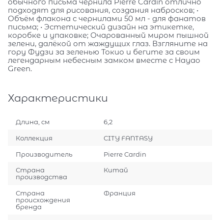
обычного письма чернила Pierre Cardin отлично
подходят для рисования, создания набросков; •
Объём флакона с чернилами 50 мл - для фанатов
письма; • Эстетический дизайн на этикетке,
коробке и упаковке; Очарованный миром пышной
зелени, далёкой от жаждущих глаз. Взгляните на
гору Фудзи за зеленью Токио и бегите за своим
легендарным небесным замком вместе с Hayao
Green.
Характеристики
Длина, см
6,2
Коллекция
CITY FANTASY
Производитель
Pierre Cardin
Страна
Китай
производства
Страна
Франция
происхождения
бренда