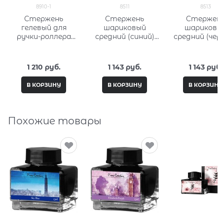
8910-1
8511
8513
Стержень
Стержень
Стержен
гелевый для
шариковый
шариков
ручки-роллера
средний (синий)
средний (че
Century Classic,
Кросс (Cross) 8511
Кросс (Cross)
Click тонкий
(черный) Кросс
1 210
 руб.
1 143
 руб.
1 143
 руб
(Cross) 8910-1
В КОРЗИНУ
В КОРЗИНУ
В КОРЗИН
Похожие товары