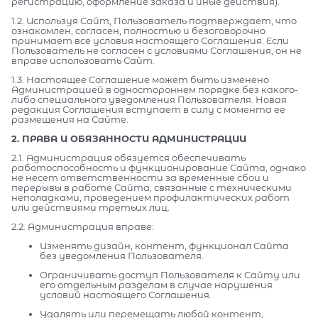
регистрацию, оформление заказа и иные действия).
1.2. Используя Сайт, Пользователь подтверждает, что
ознакомлен, согласен, полностью и безоговорочно
принимает все условия настоящего Соглашения. Если
Пользователь не согласен с условиями Соглашения, он не
вправе использовать Сайт.
1.3. Настоящее Соглашение может быть изменено
Администрацией в одностороннем порядке без какого-
либо специального уведомления Пользователя. Новая
редакция Соглашения вступает в силу с момента ее
размещения на Сайте.
2. ПРАВА И ОБЯЗАННОСТИ АДМИНИСТРАЦИИ
2.1. Администрация обязуется обеспечивать
работоспособность и функционирование Сайта, однако
не несет ответственности за временные сбои и
перерывы в работе Сайта, связанные с техническими
неполадками, проведением профилактических работ
или действиями третьих лиц.
2.2. Администрация вправе:
Изменять дизайн, контент, функционал Сайта
без уведомления Пользователя.
Ограничивать доступ Пользователя к Сайту или
его отдельным разделам в случае нарушения
условий настоящего Соглашения.
Удалять или перемещать любой контент,