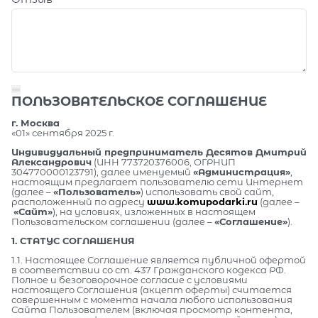
ПОЛЬЗОВАТЕЛЬСКОЕ СОГЛАШЕНИЕ
г. Москва
«01» сентября 2025 г.
Индивидуальный предприниматель Десятов Дмитрий
Александрович
(ИНН 773720376006, ОГРНИП
304770000123791), далее именуемый
«Администрация»
,
настоящим предлагает пользователю сети Интернет
(далее –
«Пользователь»
) использовать свой сайт,
расположенный по адресу
www.komupodarki.ru
(далее –
«Сайт»
), на условиях, изложенных в настоящем
Пользовательском соглашении (далее –
«Соглашение»
).
1. СТАТУС СОГЛАШЕНИЯ
1.1. Настоящее Соглашение является публичной офертой
в соответствии со ст. 437 Гражданского кодекса РФ.
Полное и безоговорочное согласие с условиями
настоящего Соглашения (акцепт оферты) считается
совершенным с момента начала любого использования
Сайта Пользователем (включая просмотр контента,