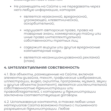
Не размещать на Сайте и не передавать через
него любую информацию, которая:
является незаконной, вредоносной,
угрожающей, клеветнической,
оскорбительной;
нарушает авторские права, права на
товарные знаки, коммерческую тайну или
иные права интеллектуальной
собственности третьих лиц;
содержит вирусы или другие вредоносные
компьютерные коды;
является несанкционированной рекламой
(спам).
4. ИНТЕЛЛЕКТУАЛЬНАЯ СОБСТВЕННОСТЬ
4.1. Все объекты, размещенные на Сайте, включая
элементы дизайна, текст, графические изображения,
иллюстрации, видео, скрипты, программы, музыка, звуки
и другие объекты (контент), являются исключительной
собственностью Администрации или
правообладателей, с которыми у Администрации
заключены соответствующие договоры.
4.2. Использование контента, а также любых иных
материалов Сайта возможно только с письменного
разрешения Администрации. Любое