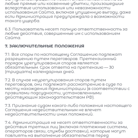
любые прямые или косвенные убытки, произошедшие
вследствие использования или невозможности
использования Сайта, включая упущенную выгоду, даже
если Администрация предупреждала о возможности
такого ущерба.
6.3. Пользователь несет полную ответственность за
любые действия, совершенные им с использованием
Сайта.
7. ЗАКЛЮЧИТЕЛЬНЫЕ ПОЛОЖЕНИЯ
7.1. Все споры по настоящему Соглашению подлежат
разрешению путем переговоров. Претензионный
порядок урегулирования споров является
обязательным. Срок ответа на претензию — 30
(тридцать) календарных дней.
7.2. В случае неурегулирования споров путем
переговоров, они подлежат рассмотрению в суде по
месту нахождения Администрации (в соответствии с
правилами подсудности, установленными
действующим законодательством РФ).
7.3. Признание судом какого-либо положения настоящего
Соглашения недействительным не влечет
недействительности иных положений.
7.4. Администрация не несет ответственности за
действия третьих лиц (включая платежные системы,
операторов связи, службы доставки), которые могут
повлиять на выполнение обязательств перед