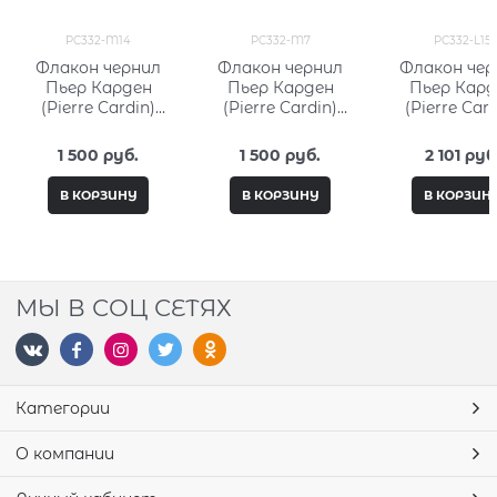
PC332-M14
PC332-M7
PC332-L15
Флакон чернил
Флакон чернил
Флакон чер
Пьер Карден
Пьер Карден
Пьер Кард
(Pierre Cardin)
(Pierre Cardin)
(Pierre Card
15мл, серия City
15мл, серия City
50мл, серия 
Fantasy PC332-
Fantasy PC332-M7
Fantasy PC33
1 500
 руб.
1 500
 руб.
2 101
 руб
M14
В КОРЗИНУ
В КОРЗИНУ
В КОРЗИН
МЫ В СОЦ СЕТЯХ
Категории
О компании