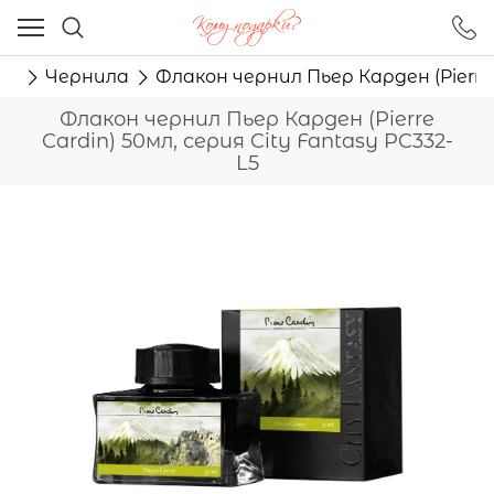
Ваш город - Москва,
угадали?
ма
Чернила
Флакон чернил Пьер Карден (Pierre 
ДА
НЕТ
Флакон чернил Пьер Карден (Pierre
Cardin) 50мл, серия City Fantasy PC332-
L5