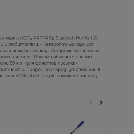
н чернил CITY FANTASY Elizabeth Purple (50
ми и любителями. • Невероятные чернила
ва различных оттенка; • Исходные материалы
ичных цветов; • Помимо обычного письма
ами 50 мл - для фанатов письма; •
гантности. Лондон как город, утопающий в
 жизнь? Elizabeth Purple поможет вашему