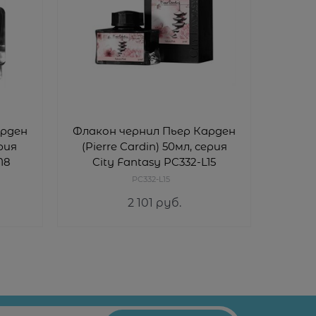
арден
Флакон чернил Пьер Карден
Флако
ерия
(Pierre Cardin) 50мл, серия
(Pie
M8
City Fantasy PC332-L15
Ci
PC332-L15
2 101
 руб.