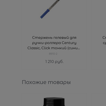
Стержень гелевый для
С
ручки-роллера Century
с
Classic, Click тонкий (синий)
Кросс (Cross) 8910-2
8910-2
1 210
 руб.
Похожие товары