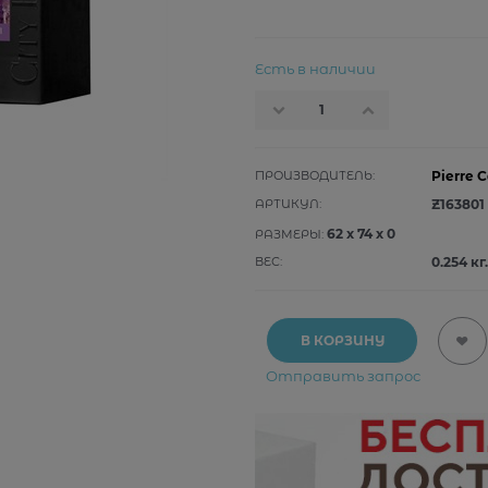
Есть в наличии
ПРОИЗВОДИТЕЛЬ:
Pierre C
АРТИКУЛ:
Z163801
62
x
74
x
0
РАЗМЕРЫ:
ВЕС:
0.254
кг.
В КОРЗИНУ
Отправить запрос