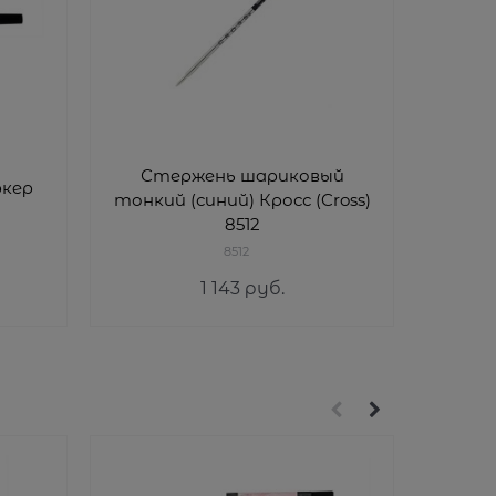
Стержень шариковый
ркер
тонкий (синий) Кросс (Cross)
ша
8512
Te
(черны
8512
1 143
 руб.