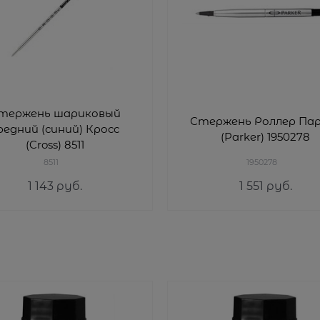
тержень шариковый
Стержень Роллер Па
редний (синий) Кросс
(Parker) 1950278
(Cross) 8511
8511
1950278
1 143
 руб.
1 551
 руб.