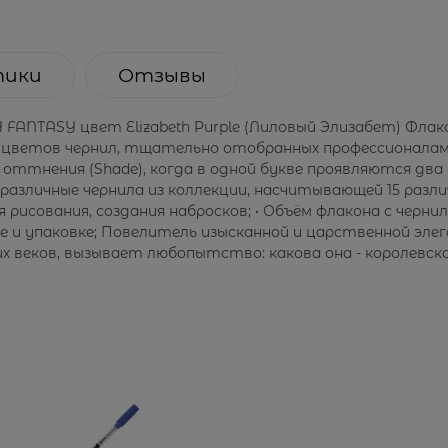
тики
Отзывы
TY FANTASY цвет Elizabeth Purple (Лиловый Элизабет) Флако
 15 цветов чернил, тщательно отобранных профессионала
кт оттнения (Shade), когда в одной букве проявляются д
в различные чернила из коллекции, насчитывающей 15 разл
 рисования, создания набросков; • Объём флакона с чернил
е и упаковке; Повелитель изысканной и царственной эле
 веков, вызывает любопытство: какова она - королевская