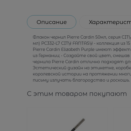
Описание
Характерис
Флакон чернил Pierre Cardin 50мл, серия CI
мл) PC332-L7 CITY FANTASY - коллекция из
Pierre Cardin Elizabeth Purple имеют эффе
из Германии; • Создайте свой цвет, смеша
чернила Pierre Cardin отлично подходят для
Эстетический дизайн на этикетке, коробк
королевской истории на протяжении многих
письму излучать благородство и роскошь.
С этим товаром покупают