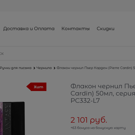
Доставка и Оплата
Контакты
Скидки
Ручки для письма
Чернила
Флакон чернил Пьер Карден (Pierre Cardin) 5
Флакон чернил Пье
Хит
Cardin) 50мл, серия
PC332-L7
2 101
 руб.
+63 бонуса на бонусную карту