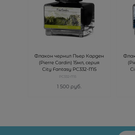
Флакон чернил Пьер Карден
Флак
(Pierre Cardin) 15мл, серия
(Pi
City Fantasy PC332-M5
C
PC332-M5
1 500
 руб.