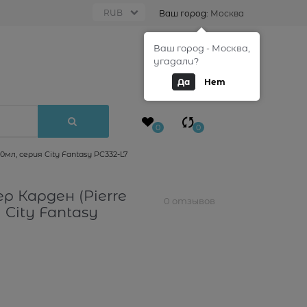
Ваш город:
Москва
Ваш город - Москва,
0
угадали?
Да
Нет
0
0
0мл, серия City Fantasy PC332-L7
р Карден (Pierre
0 отзывов
 City Fantasy