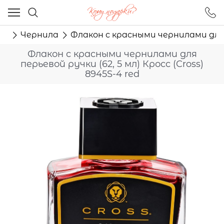
Ваш город - Москва,
угадали?
ма
Чернила
Флакон с красными чернилами для пе
ДА
НЕТ
Флакон с красными чернилами для
перьевой ручки (62, 5 мл) Кросс (Cross)
8945S-4 red