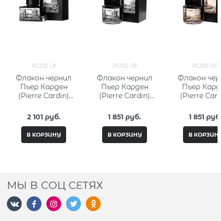
PC332-L9
PC332-S9
PC332-S10
Флакон чернил
Флакон чернил
Флакон чер
Пьер Карден
Пьер Карден
Пьер Кард
(Pierre Cardin)
(Pierre Cardin)
(Pierre Card
50мл, серия City
30мл, серия City
30мл, серия 
Fantasy PC332-L9
Fantasy PC332-S9
Fantasy PC33
2 101
 руб.
1 851
 руб.
1 851
 руб
В КОРЗИНУ
В КОРЗИНУ
В КОРЗИН
МЫ В СОЦ СЕТЯХ