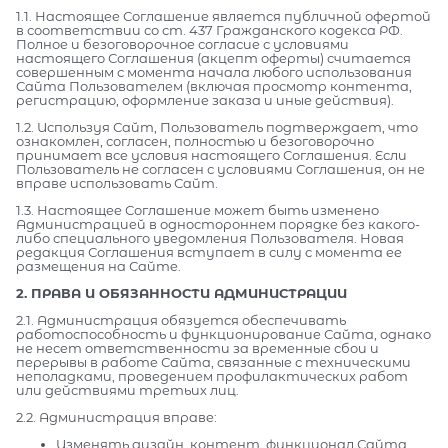
1.1. Настоящее Соглашение является публичной офертой
в соответствии со ст. 437 Гражданского кодекса РФ.
Полное и безоговорочное согласие с условиями
настоящего Соглашения (акцепт оферты) считается
совершенным с момента начала любого использования
Сайта Пользователем (включая просмотр контента,
регистрацию, оформление заказа и иные действия).
1.2. Используя Сайт, Пользователь подтверждает, что
ознакомлен, согласен, полностью и безоговорочно
принимает все условия настоящего Соглашения. Если
Пользователь не согласен с условиями Соглашения, он не
вправе использовать Сайт.
1.3. Настоящее Соглашение может быть изменено
Администрацией в одностороннем порядке без какого-
либо специального уведомления Пользователя. Новая
редакция Соглашения вступает в силу с момента ее
размещения на Сайте.
2. ПРАВА И ОБЯЗАННОСТИ АДМИНИСТРАЦИИ
2.1. Администрация обязуется обеспечивать
работоспособность и функционирование Сайта, однако
не несет ответственности за временные сбои и
перерывы в работе Сайта, связанные с техническими
неполадками, проведением профилактических работ
или действиями третьих лиц.
2.2. Администрация вправе:
Изменять дизайн, контент, функционал Сайта