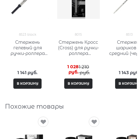
8523 black
8015
8513
Стержень
Стержень Кросс
Стержен
гелевый для
(Cross) для ручки-
шариков
ручки-роллера
роллера
средний (че
средний (черный)
стандартный,
Кросс (Cross)
Кросс (Cross) 8523
тонкий, черный
1 028
1 210
black
8015
 руб.
 руб.
1 141
 руб.
1 143
 руб
В КОРЗИНУ
В КОРЗИНУ
В КОРЗИН
Похожие товары