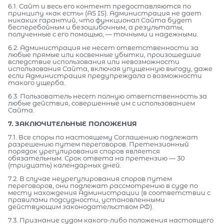
6.1. Сайт и весь его контент предоставляются по
принципу «как есть» (AS IS). Администрация не дает
никаких гарантий, что функционал Сайта будет
бесперебойным и безошибочным, а результаты,
полученные с его помощью, — точными и надежными.
6.2. Администрация не несет ответственности за
любые прямые или косвенные убытки, произошедшие
вследствие использования или невозможности
использования Сайта, включая упущенную выгоду, даже
если Администрация предупреждала о возможности
такого ущерба.
6.3. Пользователь несет полную ответственность за
любые действия, совершенные им с использованием
Сайта.
7. ЗАКЛЮЧИТЕЛЬНЫЕ ПОЛОЖЕНИЯ
7.1. Все споры по настоящему Соглашению подлежат
разрешению путем переговоров. Претензионный
порядок урегулирования споров является
обязательным. Срок ответа на претензию — 30
(тридцать) календарных дней.
7.2. В случае неурегулирования споров путем
переговоров, они подлежат рассмотрению в суде по
месту нахождения Администрации (в соответствии с
правилами подсудности, установленными
действующим законодательством РФ).
7.3. Признание судом какого-либо положения настоящего