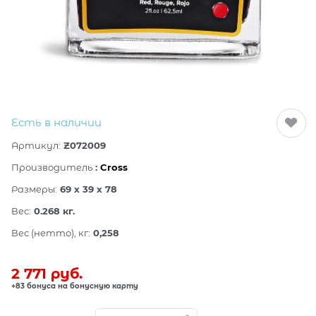
Есть в наличии
Артикул:
Z072009
Производитель
:
Cross
Размеры:
69 x 39 x 78
Вес:
0.268
кг.
Вес (нетто), кг:
0,258
2 771
 руб.
+83 бонуса на бонусную карту