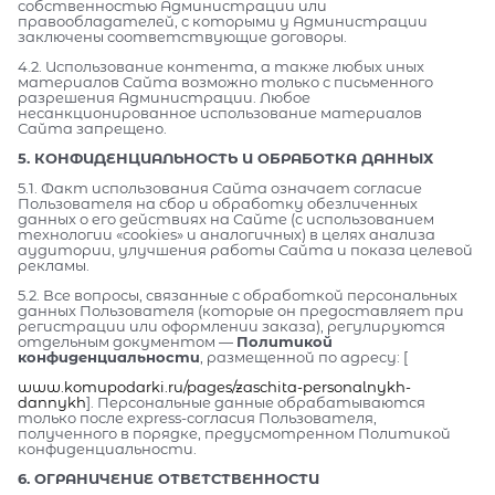
собственностью Администрации или
правообладателей, с которыми у Администрации
заключены соответствующие договоры.
4.2. Использование контента, а также любых иных
материалов Сайта возможно только с письменного
разрешения Администрации. Любое
несанкционированное использование материалов
Сайта запрещено.
5. КОНФИДЕНЦИАЛЬНОСТЬ И ОБРАБОТКА ДАННЫХ
5.1. Факт использования Сайта означает согласие
Пользователя на сбор и обработку обезличенных
данных о его действиях на Сайте (с использованием
технологии «cookies» и аналогичных) в целях анализа
аудитории, улучшения работы Сайта и показа целевой
рекламы.
5.2. Все вопросы, связанные с обработкой персональных
данных Пользователя (которые он предоставляет при
регистрации или оформлении заказа), регулируются
отдельным документом —
Политикой
конфиденциальности
, размещенной по адресу: [
www.komupodarki.ru/pages/zaschita-personalnykh-
dannykh
]. Персональные данные обрабатываются
только после express-согласия Пользователя,
полученного в порядке, предусмотренном Политикой
конфиденциальности.
6. ОГРАНИЧЕНИЕ ОТВЕТСТВЕННОСТИ