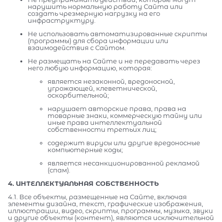
нарушить нормальную работу Сайта или
создать чрезмерную нагрузку на его
инфраструктуру.
Не использовать автоматизированные скрипты
(программы) для сбора информации или
взаимодействия с Сайтом.
Не размещать на Сайте и не передавать через
него любую информацию, которая:
является незаконной, вредоносной,
угрожающей, клеветнической,
оскорбительной;
нарушает авторские права, права на
товарные знаки, коммерческую тайну или
иные права интеллектуальной
собственности третьих лиц;
содержит вирусы или другие вредоносные
компьютерные коды;
является несанкционированной рекламой
(спам).
4. ИНТЕЛЛЕКТУАЛЬНАЯ СОБСТВЕННОСТЬ
4.1. Все объекты, размещенные на Сайте, включая
элементы дизайна, текст, графические изображения,
иллюстрации, видео, скрипты, программы, музыка, звуки
и другие объекты (контент), являются исключительной