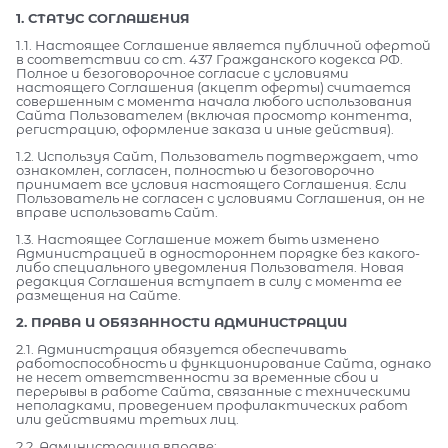
1. СТАТУС СОГЛАШЕНИЯ
1.1. Настоящее Соглашение является публичной офертой
в соответствии со ст. 437 Гражданского кодекса РФ.
Полное и безоговорочное согласие с условиями
настоящего Соглашения (акцепт оферты) считается
совершенным с момента начала любого использования
Сайта Пользователем (включая просмотр контента,
регистрацию, оформление заказа и иные действия).
1.2. Используя Сайт, Пользователь подтверждает, что
ознакомлен, согласен, полностью и безоговорочно
принимает все условия настоящего Соглашения. Если
Пользователь не согласен с условиями Соглашения, он не
вправе использовать Сайт.
1.3. Настоящее Соглашение может быть изменено
Администрацией в одностороннем порядке без какого-
либо специального уведомления Пользователя. Новая
редакция Соглашения вступает в силу с момента ее
размещения на Сайте.
2. ПРАВА И ОБЯЗАННОСТИ АДМИНИСТРАЦИИ
2.1. Администрация обязуется обеспечивать
работоспособность и функционирование Сайта, однако
не несет ответственности за временные сбои и
перерывы в работе Сайта, связанные с техническими
неполадками, проведением профилактических работ
или действиями третьих лиц.
2.2. Администрация вправе: