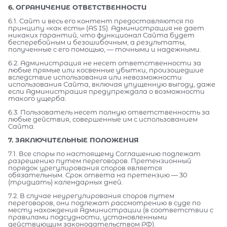
6. ОГРАНИЧЕНИЕ ОТВЕТСТВЕННОСТИ
6.1. Сайт и весь его контент предоставляются по
принципу «как есть» (AS IS). Администрация не дает
никаких гарантий, что функционал Сайта будет
бесперебойным и безошибочным, а результаты,
полученные с его помощью, — точными и надежными.
6.2. Администрация не несет ответственности за
любые прямые или косвенные убытки, произошедшие
вследствие использования или невозможности
использования Сайта, включая упущенную выгоду, даже
если Администрация предупреждала о возможности
такого ущерба.
6.3. Пользователь несет полную ответственность за
любые действия, совершенные им с использованием
Сайта.
7. ЗАКЛЮЧИТЕЛЬНЫЕ ПОЛОЖЕНИЯ
7.1. Все споры по настоящему Соглашению подлежат
разрешению путем переговоров. Претензионный
порядок урегулирования споров является
обязательным. Срок ответа на претензию — 30
(тридцать) календарных дней.
7.2. В случае неурегулирования споров путем
переговоров, они подлежат рассмотрению в суде по
месту нахождения Администрации (в соответствии с
правилами подсудности, установленными
действующим законодательством РФ).