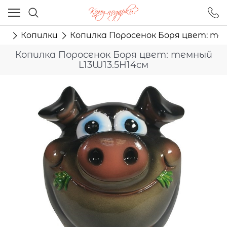
Ваш город - Москва,
угадали?
ям
Копилки
Копилка Поросенок Боря цвет: те
ДА
НЕТ
Копилка Поросенок Боря цвет: темный
L13W13.5H14см