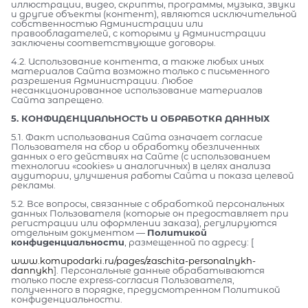
иллюстрации, видео, скрипты, программы, музыка, звуки
и другие объекты (контент), являются исключительной
собственностью Администрации или
правообладателей, с которыми у Администрации
заключены соответствующие договоры.
4.2. Использование контента, а также любых иных
материалов Сайта возможно только с письменного
разрешения Администрации. Любое
несанкционированное использование материалов
Сайта запрещено.
5. КОНФИДЕНЦИАЛЬНОСТЬ И ОБРАБОТКА ДАННЫХ
5.1. Факт использования Сайта означает согласие
Пользователя на сбор и обработку обезличенных
данных о его действиях на Сайте (с использованием
технологии «cookies» и аналогичных) в целях анализа
аудитории, улучшения работы Сайта и показа целевой
рекламы.
5.2. Все вопросы, связанные с обработкой персональных
данных Пользователя (которые он предоставляет при
регистрации или оформлении заказа), регулируются
отдельным документом —
Политикой
конфиденциальности
, размещенной по адресу: [
www.komupodarki.ru/pages/zaschita-personalnykh-
dannykh
]. Персональные данные обрабатываются
только после express-согласия Пользователя,
полученного в порядке, предусмотренном Политикой
конфиденциальности.