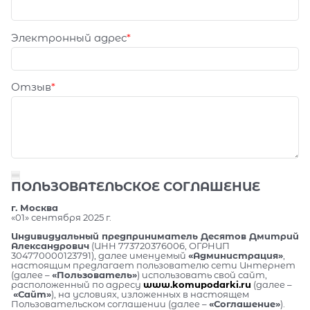
Электронный адрес
Отзыв
ПОЛЬЗОВАТЕЛЬСКОЕ СОГЛАШЕНИЕ
г. Москва
«01» сентября 2025 г.
Индивидуальный предприниматель Десятов Дмитрий
Александрович
(ИНН 773720376006, ОГРНИП
304770000123791), далее именуемый
«Администрация»
,
настоящим предлагает пользователю сети Интернет
(далее –
«Пользователь»
) использовать свой сайт,
расположенный по адресу
www.komupodarki.ru
(далее –
«Сайт»
), на условиях, изложенных в настоящем
Пользовательском соглашении (далее –
«Соглашение»
).