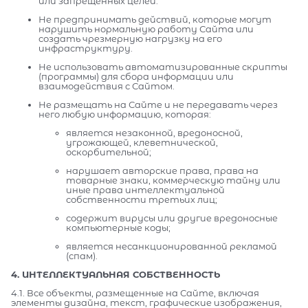
или запрещенных целей.
Не предпринимать действий, которые могут
нарушить нормальную работу Сайта или
создать чрезмерную нагрузку на его
инфраструктуру.
Не использовать автоматизированные скрипты
(программы) для сбора информации или
взаимодействия с Сайтом.
Не размещать на Сайте и не передавать через
него любую информацию, которая:
является незаконной, вредоносной,
угрожающей, клеветнической,
оскорбительной;
нарушает авторские права, права на
товарные знаки, коммерческую тайну или
иные права интеллектуальной
собственности третьих лиц;
содержит вирусы или другие вредоносные
компьютерные коды;
является несанкционированной рекламой
(спам).
4. ИНТЕЛЛЕКТУАЛЬНАЯ СОБСТВЕННОСТЬ
4.1. Все объекты, размещенные на Сайте, включая
элементы дизайна, текст, графические изображения,