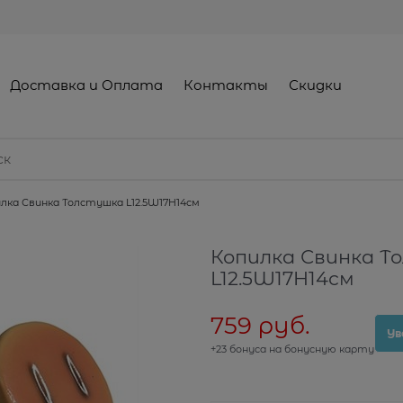
Доставка и Оплата
Контакты
Скидки
лка Свинка Толстушка L12.5W17H14см
Копилка Свинка Т
L12.5W17H14см
759
 руб.
Ув
+23 бонуса на бонусную карту