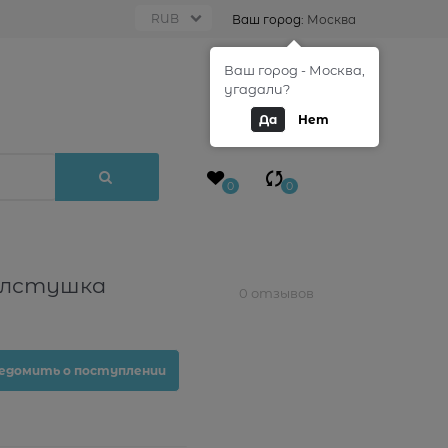
Ваш город:
Москва
Ваш город - Москва,
0
угадали?
Да
Нет
0
0
олстушка
0 отзывов
едомить о поступлении