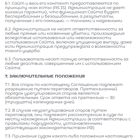
6.1. Сайт и весь его контент предоставляются по
принципу «как есть» (AS IS). Администрация не дает
никаких гарантий, что функционал Сайта будет
бесперебойным и безошибочным, а результаты,
полученные с его помощью, — точными и надежными.
6.2. Администрация не несет ответственности за
любые прямые или косвенные убытки, произошедшие
вследствие использования или невозможности
использования Сайта, включая упущенную выгоду, даже
если Администрация предупреждала о возможности
такого ущерба.
6.3. Пользователь несет полную ответственность за
любые действия, совершенные им с использованием
Сайта.
7. ЗАКЛЮЧИТЕЛЬНЫЕ ПОЛОЖЕНИЯ
7.1. Все споры по настоящему Соглашению подлежат
разрешению путем переговоров. Претензионный
порядок урегулирования споров является
обязательным. Срок ответа на претензию — 30
(тридцать) календарных дней.
7.2. В случае неурегулирования споров путем
переговоров, они подлежат рассмотрению в суде по
месту нахождения Администрации (в соответствии с
правилами подсудности, установленными
действующим законодательством РФ).
7.3. Признание судом какого-либо положения настоящего