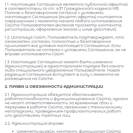
1.1. Настоящее Соглашение является публичной офертой
в соответствии со ст. 437 Гражданского кодекса РФ.
Полное и безоговорочное согласие с условиями
настоящего Соглашения (акцепт оферты) считается
совершенным с момента начала любого использования
Сайта Пользователем (включая просмотр контента,
регистрацию, оформление заказа и иные действия).
1.2. Используя Сайт, Пользователь подтверждает, что
ознакомлен, согласен, полностью и безоговорочно
принимает все условия настоящего Соглашения. Если
Пользователь не согласен с условиями Соглашения, он не
вправе использовать Сайт.
1.3. Настоящее Соглашение может быть изменено
Администрацией в одностороннем порядке без какого-
либо специального уведомления Пользователя. Новая
редакция Соглашения вступает в силу с момента ее
размещения на Сайте.
2. ПРАВА И ОБЯЗАННОСТИ АДМИНИСТРАЦИИ
2.1. Администрация обязуется обеспечивать
работоспособность и функционирование Сайта, однако
не несет ответственности за временные сбои и
перерывы в работе Сайта, связанные с техническими
неполадками, проведением профилактических работ
или действиями третьих лиц.
2.2. Администрация вправе:
Изменять дизайн, контент, функционал Сайта