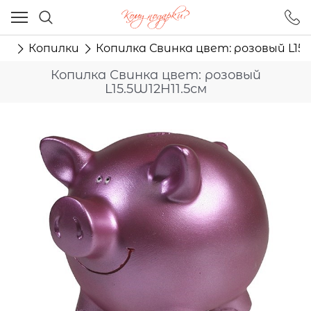
Ваш город - Москва,
угадали?
ям
Копилки
Копилка Свинка цвет: розовый L15.
ДА
НЕТ
Копилка Свинка цвет: розовый
L15.5W12H11.5см