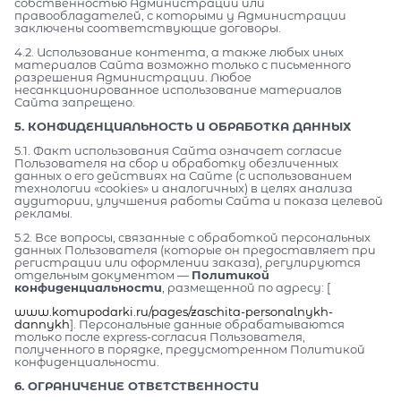
собственностью Администрации или
правообладателей, с которыми у Администрации
заключены соответствующие договоры.
4.2. Использование контента, а также любых иных
материалов Сайта возможно только с письменного
разрешения Администрации. Любое
несанкционированное использование материалов
Сайта запрещено.
5. КОНФИДЕНЦИАЛЬНОСТЬ И ОБРАБОТКА ДАННЫХ
5.1. Факт использования Сайта означает согласие
Пользователя на сбор и обработку обезличенных
данных о его действиях на Сайте (с использованием
технологии «cookies» и аналогичных) в целях анализа
аудитории, улучшения работы Сайта и показа целевой
рекламы.
5.2. Все вопросы, связанные с обработкой персональных
данных Пользователя (которые он предоставляет при
регистрации или оформлении заказа), регулируются
отдельным документом —
Политикой
конфиденциальности
, размещенной по адресу: [
www.komupodarki.ru/pages/zaschita-personalnykh-
dannykh
]. Персональные данные обрабатываются
только после express-согласия Пользователя,
полученного в порядке, предусмотренном Политикой
конфиденциальности.
6. ОГРАНИЧЕНИЕ ОТВЕТСТВЕННОСТИ