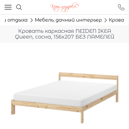
Ваш город - Москва,
угадали?
и и отдыха
Мебель, дачный интерьер
Кровать
ДА
НЕТ
Кровать каркасная NEIDEN IKEA
Queen, сосна, 156x207 БЕЗ ЛАМЕЛЕЙ