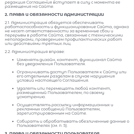
редакция Соглашения вступает в силу с момента ее
размещения на Сайте.
2. ПРАВА И ОБЯЗАННОСТИ АДМИНИСТРАЦИИ
2.1. Администрация обязуется обеспечивать
работоспособность и функционирование Сайта, однако
не несет ответственности за временные сбои и
перерывы в работе Сайта, связанные с техническими
неполадками, проведением профилактических работ
или действиями третьих лиц.
2.2. Администрация вправе:
Изменять дизайн, контент, функционал Сайта
без уведомления Пользователя.
Ограничивать доступ Пользователя к Сайту или
его отдельным разделам в случае нарушения
условий настоящего Соглашения.
Удалять или перемещать любой контент,
размещенный Пользователем, по своему
усмотрению.
Осуществлять рассылку информационных и
рекламных сообщений Пользователям,
зарегистрированным на Сайте.
Собирать и обрабатывать обезличенные данные о
Пользователях (см. п. 5).
3. ПРАВА И ОБЯЗАННОСТИ ПОЛЬЗОВАТЕЛЯ