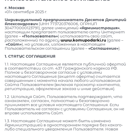
г. Москва
«01» сентября 2025 г.
Индивидуальный предприниматель Десятов Дмитрий
Александрович
(ИНН 773720376006, ОГРНИП
304770000123791), далее именуемый
«Администрация»
,
настоящим предлагает пользователю сети Интернет
(далее –
«Пользователь»
) использовать свой сайт,
расположенный по адресу
www.komupodarki.ru
(далее –
«Сайт»
), на условиях, изложенных в настоящем
Пользовательском соглашении (далее –
«Соглашение»
).
1. СТАТУС СОГЛАШЕНИЯ
1.1. Настоящее Соглашение является публичной офертой
в соответствии со ст. 437 Гражданского кодекса РФ.
Полное и безоговорочное согласие с условиями
настоящего Соглашения (акцепт оферты) считается
совершенным с момента начала любого использования
Сайта Пользователем (включая просмотр контента,
регистрацию, оформление заказа и иные действия).
1.2. Используя Сайт, Пользователь подтверждает, что
ознакомлен, согласен, полностью и безоговорочно
принимает все условия настоящего Соглашения. Если
Пользователь не согласен с условиями Соглашения, он не
вправе использовать Сайт.
1.3. Настоящее Соглашение может быть изменено
Администрацией в одностороннем порядке без какого-
либо специального уведомления Пользователя. Новая