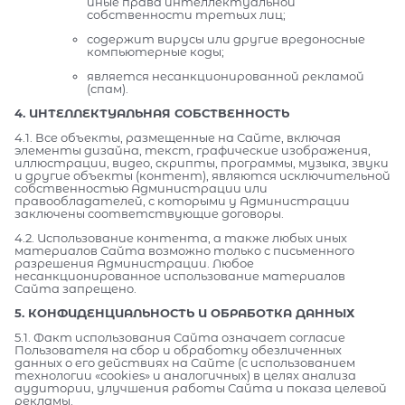
иные права интеллектуальной
собственности третьих лиц;
содержит вирусы или другие вредоносные
компьютерные коды;
является несанкционированной рекламой
(спам).
4. ИНТЕЛЛЕКТУАЛЬНАЯ СОБСТВЕННОСТЬ
4.1. Все объекты, размещенные на Сайте, включая
элементы дизайна, текст, графические изображения,
иллюстрации, видео, скрипты, программы, музыка, звуки
и другие объекты (контент), являются исключительной
собственностью Администрации или
правообладателей, с которыми у Администрации
заключены соответствующие договоры.
4.2. Использование контента, а также любых иных
материалов Сайта возможно только с письменного
разрешения Администрации. Любое
несанкционированное использование материалов
Сайта запрещено.
5. КОНФИДЕНЦИАЛЬНОСТЬ И ОБРАБОТКА ДАННЫХ
5.1. Факт использования Сайта означает согласие
Пользователя на сбор и обработку обезличенных
данных о его действиях на Сайте (с использованием
технологии «cookies» и аналогичных) в целях анализа
аудитории, улучшения работы Сайта и показа целевой
рекламы.