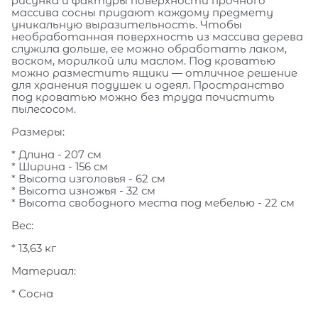
рисунка и фактуры поверхности прочного
массива сосны придают каждому предмету
уникальную выразительность. Чтобы
необработанная поверхность из массива дерева
служила дольше, ее можно обработать лаком,
воском, морилкой или маслом. Под кроватью
можно разместить ящики — отличное решение
для хранения подушек и одеял. Пространство
под кроватью можно без труда почистить
пылесосом.
Размеры:
* Длина - 207 см
* Ширина - 156 см
* Высота изголовья - 62 см
* Высота изножья - 32 см
* Высота свободного места под мебелью - 22 см
Вес:
* 13,63 кг
Материал:
* Сосна