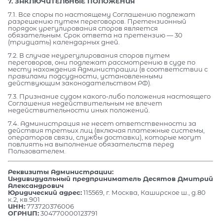
7. ЗАКЛЮЧИТЕЛЬНЫЕ ПОЛОЖЕНИЯ
7.1. Все споры по настоящему Соглашению подлежат
разрешению путем переговоров. Претензионный
порядок урегулирования споров является
обязательным. Срок ответа на претензию — 30
(тридцать) календарных дней.
7.2. В случае неурегулирования споров путем
переговоров, они подлежат рассмотрению в суде по
месту нахождения Администрации (в соответствии с
правилами подсудности, установленными
действующим законодательством РФ).
7.3. Признание судом какого-либо положения настоящего
Соглашения недействительным не влечет
недействительности иных положений.
7.4. Администрация не несет ответственности за
действия третьих лиц (включая платежные системы,
операторов связи, службы доставки), которые могут
повлиять на выполнение обязательств перед
Пользователем.
Реквизиты Администрации:
Индивидуальный предприниматель Десятов Дмитрий
Александрович
Юридический адрес:
115569, г. Москва, Каширское ш., д.80
к.2, кв.901
ИНН:
773720376006
ОГРНИП:
304770000123791