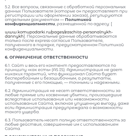
5.2. Все вопросы, связанные с обработкой персональных
данных Пользователя (которые он предоставляет при
регистрации или оформлении заказа), регулируются
отдельным документом —
Политикой
конфиденциальности
, размещенной по адресу: [
www.komupodarki.ru/pages/zaschita-personalnykh-
dannykh
]. Персональные данные обрабатываются
только после express-согласия Пользователя,
полученного в порядке, предусмотренном Политикой
конфиденциальности.
6. ОГРАНИЧЕНИЕ ОТВЕТСТВЕННОСТИ
6.1. Сайт и весь его контент предоставляются по
принципу «как есть» (AS IS). Администрация не дает
никаких гарантий, что функционал Сайта будет
бесперебойным и безошибочным, а результаты,
полученные с его помощью, — точными и надежными.
6.2. Администрация не несет ответственности за
любые прямые или косвенные убытки, произошедшие
вследствие использования или невозможности
использования Сайта, включая упущенную выгоду, даже
если Администрация предупреждала о возможности
такого ущерба.
6.3. Пользователь несет полную ответственность за
любые действия, совершенные им с использованием
Сайта.