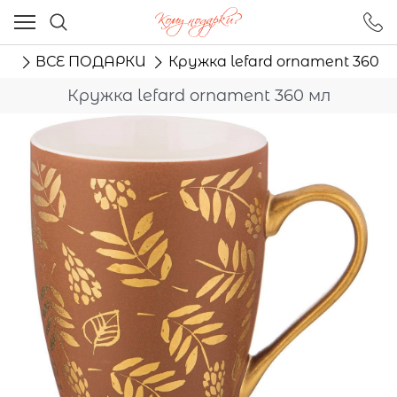
Ваш город - Москва,
угадали?
ог
ВСЕ ПОДАРКИ
Кружка lefard ornament 360 м
ДА
НЕТ
Кружка lefard ornament 360 мл