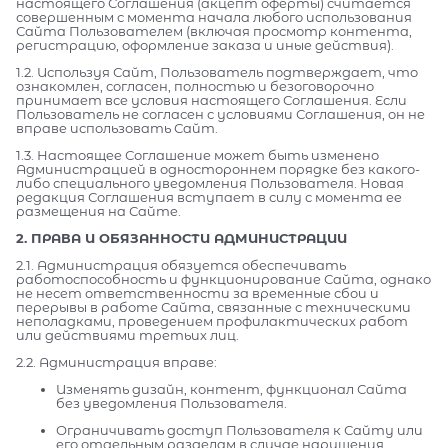
настоящего Соглашения (акцепт оферты) считается
совершенным с момента начала любого использования
Сайта Пользователем (включая просмотр контента,
регистрацию, оформление заказа и иные действия).
1.2. Используя Сайт, Пользователь подтверждает, что
ознакомлен, согласен, полностью и безоговорочно
принимает все условия настоящего Соглашения. Если
Пользователь не согласен с условиями Соглашения, он не
вправе использовать Сайт.
1.3. Настоящее Соглашение может быть изменено
Администрацией в одностороннем порядке без какого-
либо специального уведомления Пользователя. Новая
редакция Соглашения вступает в силу с момента ее
размещения на Сайте.
2. ПРАВА И ОБЯЗАННОСТИ АДМИНИСТРАЦИИ
2.1. Администрация обязуется обеспечивать
работоспособность и функционирование Сайта, однако
не несет ответственности за временные сбои и
перерывы в работе Сайта, связанные с техническими
неполадками, проведением профилактических работ
или действиями третьих лиц.
2.2. Администрация вправе:
Изменять дизайн, контент, функционал Сайта
без уведомления Пользователя.
Ограничивать доступ Пользователя к Сайту или
его отдельным разделам в случае нарушения