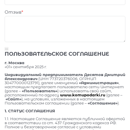
Отзыв
ПОЛЬЗОВАТЕЛЬСКОЕ СОГЛАШЕНИЕ
г. Москва
«01» сентября 2025 г.
Индивидуальный предприниматель Десятов Дмитрий
Александрович
(ИНН 773720376006, ОГРНИП
304770000123791), далее именуемый
«Администрация»
,
настоящим предлагает пользователю сети Интернет
(далее –
«Пользователь»
) использовать свой сайт,
расположенный по адресу
www.komupodarki.ru
(далее –
«Сайт»
), на условиях, изложенных в настоящем
Пользовательском соглашении (далее –
«Соглашение»
).
1. СТАТУС СОГЛАШЕНИЯ
1.1. Настоящее Соглашение является публичной офертой
в соответствии со ст. 437 Гражданского кодекса РФ.
Полное и безоговорочное согласие с условиями