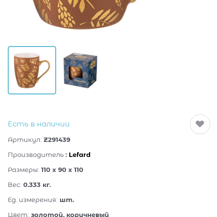
Есть в наличии
Артикул:
Z291439
Производитель
:
Lefard
Размеры:
110 x 90 x 110
Вес:
0.333
кг.
Ед. измерения:
шт.
Цвет:
золотой, коричневый