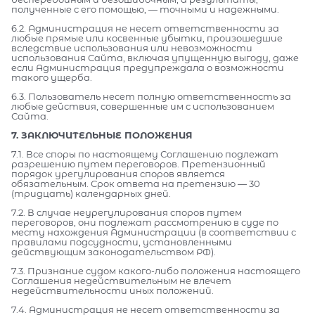
полученные с его помощью, — точными и надежными.
6.2. Администрация не несет ответственности за
любые прямые или косвенные убытки, произошедшие
вследствие использования или невозможности
использования Сайта, включая упущенную выгоду, даже
если Администрация предупреждала о возможности
такого ущерба.
6.3. Пользователь несет полную ответственность за
любые действия, совершенные им с использованием
Сайта.
7. ЗАКЛЮЧИТЕЛЬНЫЕ ПОЛОЖЕНИЯ
7.1. Все споры по настоящему Соглашению подлежат
разрешению путем переговоров. Претензионный
порядок урегулирования споров является
обязательным. Срок ответа на претензию — 30
(тридцать) календарных дней.
7.2. В случае неурегулирования споров путем
переговоров, они подлежат рассмотрению в суде по
месту нахождения Администрации (в соответствии с
правилами подсудности, установленными
действующим законодательством РФ).
7.3. Признание судом какого-либо положения настоящего
Соглашения недействительным не влечет
недействительности иных положений.
7.4. Администрация не несет ответственности за