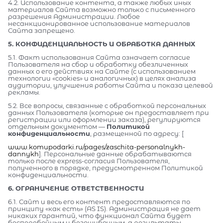
4.2. Использование контента, а также любых иных
материалов Сайта возможно только с письменного
разрешения Администрации. Любое
несанкционированное использование материалов
Сайта запрещено.
5. КОНФИДЕНЦИАЛЬНОСТЬ И ОБРАБОТКА ДАННЫХ
5.1. Факт использования Сайта означает согласие
Пользователя на сбор и обработку обезличенных
данных о его действиях на Сайте (с использованием
технологии «cookies» и аналогичных) в целях анализа
аудитории, улучшения работы Сайта и показа целевой
рекламы.
5.2. Все вопросы, связанные с обработкой персональных
данных Пользователя (которые он предоставляет при
регистрации или оформлении заказа), регулируются
отдельным документом —
Политикой
конфиденциальности
, размещенной по адресу: [
www.komupodarki.ru/pages/zaschita-personalnykh-
dannykh
]. Персональные данные обрабатываются
только после express-согласия Пользователя,
полученного в порядке, предусмотренном Политикой
конфиденциальности.
6. ОГРАНИЧЕНИЕ ОТВЕТСТВЕННОСТИ
6.1. Сайт и весь его контент предоставляются по
принципу «как есть» (AS IS). Администрация не дает
никаких гарантий, что функционал Сайта будет
бесперебойным и безошибочным, а результаты,