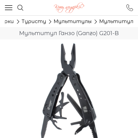
Ваш город - Москва,
угадали?
дарки
Туристу
Мультитулы
Мультитул Ган
ДА
НЕТ
Мультитул Ганзо (Ganzo) G201-B