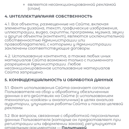
является несанкционированной рекламой
(спам).
4. ИНТЕЛЛЕКТУАЛЬНАЯ СОБСТВЕННОСТЬ
4.1. Все объекты, размещенные на Сайте, включая
элементы дизайна, текст, графические изображения,
иллюстрации, видео, скрипты, программы, музыка, звуки
и другие объекты (контент), являются исключительной
собственностью Администрации или
правообладателей, с которыми у Администрации
заключены соответствующие договоры.
4.2. Использование контента, а также любых иных
материалов Сайта возможно только с письменного
разрешения Администрации. Любое
несанкционированное использование материалов
Сайта запрещено.
5. КОНФИДЕНЦИАЛЬНОСТЬ И ОБРАБОТКА ДАННЫХ
5.1. Факт использования Сайта означает согласие
Пользователя на сбор и обработку обезличенных
данных о его действиях на Сайте (с использованием
технологии «cookies» и аналогичных) в целях анализа
аудитории, улучшения работы Сайта и показа целевой
рекламы.
5.2. Все вопросы, связанные с обработкой персональных
данных Пользователя (которые он предоставляет при
регистрации или оформлении заказа), регулируются
отдельным документом —
Политикой