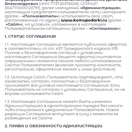
Александрович
(ИНН 773720376006, ОГРНИП
304770000123791), далее именуемый
«Администрация»
,
настоящим предлагает пользователю сети Интернет
(далее –
«Пользователь»
) использовать свой сайт,
расположенный по адресу
www.komupodarki.ru
(далее –
«Сайт»
), на условиях, изложенных в настоящем
Пользовательском соглашении (далее –
«Соглашение»
).
1. СТАТУС СОГЛАШЕНИЯ
1.1. Настоящее Соглашение является публичной офертой
в соответствии со ст. 437 Гражданского кодекса РФ.
Полное и безоговорочное согласие с условиями
настоящего Соглашения (акцепт оферты) считается
совершенным с момента начала любого использования
Сайта Пользователем (включая просмотр контента,
регистрацию, оформление заказа и иные действия).
1.2. Используя Сайт, Пользователь подтверждает, что
ознакомлен, согласен, полностью и безоговорочно
принимает все условия настоящего Соглашения. Если
Пользователь не согласен с условиями Соглашения, он не
вправе использовать Сайт.
1.3. Настоящее Соглашение может быть изменено
Администрацией в одностороннем порядке без какого-
либо специального уведомления Пользователя. Новая
редакция Соглашения вступает в силу с момента ее
размещения на Сайте.
2. ПРАВА И ОБЯЗАННОСТИ АДМИНИСТРАЦИИ