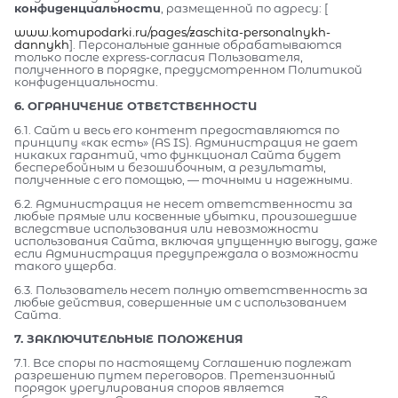
конфиденциальности
, размещенной по адресу: [
www.komupodarki.ru/pages/zaschita-personalnykh-
dannykh
]. Персональные данные обрабатываются
только после express-согласия Пользователя,
полученного в порядке, предусмотренном Политикой
конфиденциальности.
6. ОГРАНИЧЕНИЕ ОТВЕТСТВЕННОСТИ
6.1. Сайт и весь его контент предоставляются по
принципу «как есть» (AS IS). Администрация не дает
никаких гарантий, что функционал Сайта будет
бесперебойным и безошибочным, а результаты,
полученные с его помощью, — точными и надежными.
6.2. Администрация не несет ответственности за
любые прямые или косвенные убытки, произошедшие
вследствие использования или невозможности
использования Сайта, включая упущенную выгоду, даже
если Администрация предупреждала о возможности
такого ущерба.
6.3. Пользователь несет полную ответственность за
любые действия, совершенные им с использованием
Сайта.
7. ЗАКЛЮЧИТЕЛЬНЫЕ ПОЛОЖЕНИЯ
7.1. Все споры по настоящему Соглашению подлежат
разрешению путем переговоров. Претензионный
порядок урегулирования споров является