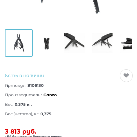
Есть в наличии
Артикул:
Z106130
Производитель
:
Ganzo
Вес:
0.375
кг.
Вес (нетто), кг:
0,375
3 813
 руб.
+114 бонусов на бонусную карту