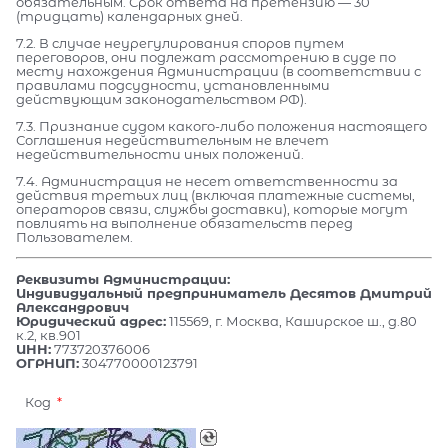
обязательным. Срок ответа на претензию — 30
(тридцать) календарных дней.
7.2. В случае неурегулирования споров путем
переговоров, они подлежат рассмотрению в суде по
месту нахождения Администрации (в соответствии с
правилами подсудности, установленными
действующим законодательством РФ).
7.3. Признание судом какого-либо положения настоящего
Соглашения недействительным не влечет
недействительности иных положений.
7.4. Администрация не несет ответственности за
действия третьих лиц (включая платежные системы,
операторов связи, службы доставки), которые могут
повлиять на выполнение обязательств перед
Пользователем.
Реквизиты Администрации:
Индивидуальный предприниматель Десятов Дмитрий
Александрович
Юридический адрес:
115569, г. Москва, Каширское ш., д.80
к.2, кв.901
ИНН:
773720376006
ОГРНИП:
304770000123791
Код