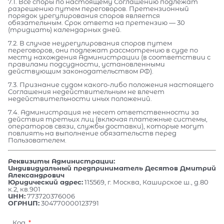
7.1. Все споры по настоящему Соглашению подлежат
разрешению путем переговоров. Претензионный
порядок урегулирования споров является
обязательным. Срок ответа на претензию — 30
(тридцать) календарных дней.
7.2. В случае неурегулирования споров путем
переговоров, они подлежат рассмотрению в суде по
месту нахождения Администрации (в соответствии с
правилами подсудности, установленными
действующим законодательством РФ).
7.3. Признание судом какого-либо положения настоящего
Соглашения недействительным не влечет
недействительности иных положений.
7.4. Администрация не несет ответственности за
действия третьих лиц (включая платежные системы,
операторов связи, службы доставки), которые могут
повлиять на выполнение обязательств перед
Пользователем.
Реквизиты Администрации:
Индивидуальный предприниматель Десятов Дмитрий
Александрович
Юридический адрес:
115569, г. Москва, Каширское ш., д.80
к.2, кв.901
ИНН:
773720376006
ОГРНИП:
304770000123791
Код