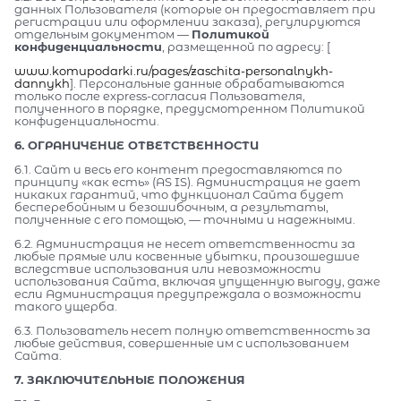
данных Пользователя (которые он предоставляет при
регистрации или оформлении заказа), регулируются
отдельным документом —
Политикой
конфиденциальности
, размещенной по адресу: [
www.komupodarki.ru/pages/zaschita-personalnykh-
dannykh
]. Персональные данные обрабатываются
только после express-согласия Пользователя,
полученного в порядке, предусмотренном Политикой
конфиденциальности.
6. ОГРАНИЧЕНИЕ ОТВЕТСТВЕННОСТИ
6.1. Сайт и весь его контент предоставляются по
принципу «как есть» (AS IS). Администрация не дает
никаких гарантий, что функционал Сайта будет
бесперебойным и безошибочным, а результаты,
полученные с его помощью, — точными и надежными.
6.2. Администрация не несет ответственности за
любые прямые или косвенные убытки, произошедшие
вследствие использования или невозможности
использования Сайта, включая упущенную выгоду, даже
если Администрация предупреждала о возможности
такого ущерба.
6.3. Пользователь несет полную ответственность за
любые действия, совершенные им с использованием
Сайта.
7. ЗАКЛЮЧИТЕЛЬНЫЕ ПОЛОЖЕНИЯ