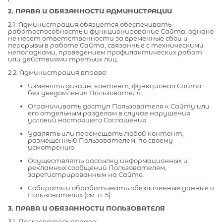
2. ПРАВА И ОБЯЗАННОСТИ АДМИНИСТРАЦИИ
2.1. Администрация обязуется обеспечивать
работоспособность и функционирование Сайта, однако
не несет ответственности за временные сбои и
перерывы в работе Сайта, связанные с техническими
неполадками, проведением профилактических работ
или действиями третьих лиц.
2.2. Администрация вправе:
Изменять дизайн, контент, функционал Сайта
без уведомления Пользователя.
Ограничивать доступ Пользователя к Сайту или
его отдельным разделам в случае нарушения
условий настоящего Соглашения.
Удалять или перемещать любой контент,
размещенный Пользователем, по своему
усмотрению.
Осуществлять рассылку информационных и
рекламных сообщений Пользователям,
зарегистрированным на Сайте.
Собирать и обрабатывать обезличенные данные о
Пользователях (см. п. 5).
3. ПРАВА И ОБЯЗАННОСТИ ПОЛЬЗОВАТЕЛЯ
3.1. Пользователь вправе: