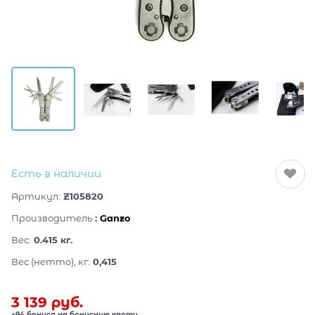
Есть в наличии
Артикул:
Z105820
Производитель
:
Ganzo
Вес:
0.415
кг.
Вес (нетто), кг:
0,415
3 139
 руб.
+94 бонуса на бонусную карту