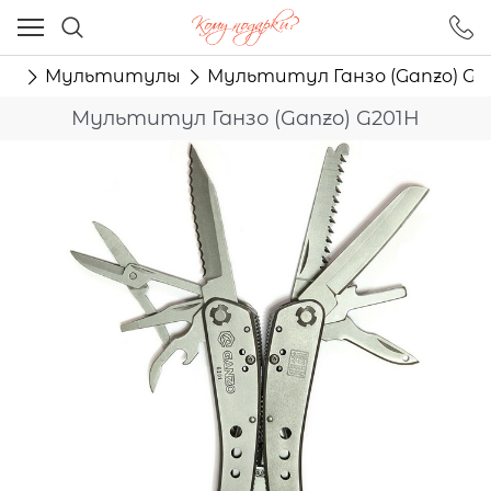
Ваш город - Москва,
угадали?
ту
Мультитулы
Мультитул Ганзо (Ganzo) G2
ДА
НЕТ
Мультитул Ганзо (Ganzo) G201H