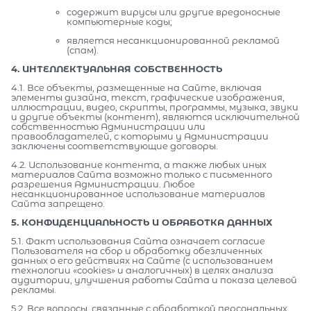
содержит вирусы или другие вредоносные
компьютерные коды;
является несанкционированной рекламой
(спам).
4. ИНТЕЛЛЕКТУАЛЬНАЯ СОБСТВЕННОСТЬ
4.1. Все объекты, размещенные на Сайте, включая
элементы дизайна, текст, графические изображения,
иллюстрации, видео, скрипты, программы, музыка, звуки
и другие объекты (контент), являются исключительной
собственностью Администрации или
правообладателей, с которыми у Администрации
заключены соответствующие договоры.
4.2. Использование контента, а также любых иных
материалов Сайта возможно только с письменного
разрешения Администрации. Любое
несанкционированное использование материалов
Сайта запрещено.
5. КОНФИДЕНЦИАЛЬНОСТЬ И ОБРАБОТКА ДАННЫХ
5.1. Факт использования Сайта означает согласие
Пользователя на сбор и обработку обезличенных
данных о его действиях на Сайте (с использованием
технологии «cookies» и аналогичных) в целях анализа
аудитории, улучшения работы Сайта и показа целевой
рекламы.
5.2. Все вопросы, связанные с обработкой персональных