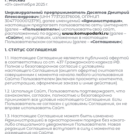
«01» сентября 2025 г.
Индивидуальный предприниматель Десятов Дмитрий
Александрович
(ИНН 773720376006, ОГРНИП
304770000123791), далее именуемый
«Администрация»
,
настоящим предлагает пользователю сети Интернет
(далее –
«Пользователь»
) использовать свой сайт,
расположенный по адресу
www.komupodarki.ru
(далее –
«Сайт»
), на условиях, изложенных в настоящем
Пользовательском соглашении (далее –
«Соглашение»
).
1. СТАТУС СОГЛАШЕНИЯ
1.1. Настоящее Соглашение является публичной офертой
в соответствии со ст. 437 Гражданского кодекса РФ.
Полное и безоговорочное согласие с условиями
настоящего Соглашения (акцепт оферты) считается
совершенным с момента начала любого использования
Сайта Пользователем (включая просмотр контента,
регистрацию, оформление заказа и иные действия).
1.2. Используя Сайт, Пользователь подтверждает, что
ознакомлен, согласен, полностью и безоговорочно
принимает все условия настоящего Соглашения. Если
Пользователь не согласен с условиями Соглашения, он не
вправе использовать Сайт.
1.3. Настоящее Соглашение может быть изменено
Администрацией в одностороннем порядке без какого-
либо специального уведомления Пользователя. Новая
редакция Соглашения вступает в силу с момента ее
размещения на Сайте.