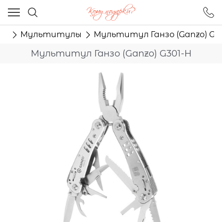
Ваш город - Москва,
угадали?
ту
Мультитулы
Мультитул Ганзо (Ganzo) G3
ДА
НЕТ
Мультитул Ганзо (Ganzo) G301-H