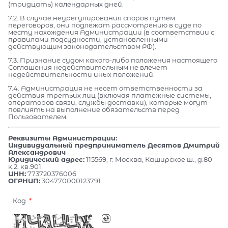
(тридцать) календарных дней.
7.2. В случае неурегулирования споров путем
переговоров, они подлежат рассмотрению в суде по
месту нахождения Администрации (в соответствии с
правилами подсудности, установленными
действующим законодательством РФ).
7.3. Признание судом какого-либо положения настоящего
Соглашения недействительным не влечет
недействительности иных положений.
7.4. Администрация не несет ответственности за
действия третьих лиц (включая платежные системы,
операторов связи, службы доставки), которые могут
повлиять на выполнение обязательств перед
Пользователем.
Реквизиты Администрации:
Индивидуальный предприниматель Десятов Дмитрий
Александрович
Юридический адрес:
115569, г. Москва, Каширское ш., д.80
к.2, кв.901
ИНН:
773720376006
ОГРНИП:
304770000123791
Код