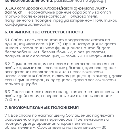
конфиденциальности
, размещенной по адресу: [
www.komupodarki.ru/pages/zaschita-personalnykh-
dannykh
]. Персональные данные обрабатываются
только после express-согласия Пользователя,
полученного в порядке, предусмотренном Политикой
конфиденциальности.
6. ОГРАНИЧЕНИЕ ОТВЕТСТВЕННОСТИ
6.1. Сайт и весь его контент предоставляются по
принципу «как есть» (AS IS). Администрация не дает
никаких гарантий, что функционал Сайта будет
бесперебойным и безошибочным, а результаты,
полученные с его помощью, — точными и надежными.
6.2. Администрация не несет ответственности за
любые прямые или косвенные убытки, произошедшие
вследствие использования или невозможности
использования Сайта, включая упущенную выгоду, даже
если Администрация предупреждала о возможности
такого ущерба.
6.3. Пользователь несет полную ответственность за
любые действия, совершенные им с использованием
Сайта.
7. ЗАКЛЮЧИТЕЛЬНЫЕ ПОЛОЖЕНИЯ
7.1. Все споры по настоящему Соглашению подлежат
разрешению путем переговоров. Претензионный
порядок урегулирования споров является
обязательным. Срок ответа на претензию — 30