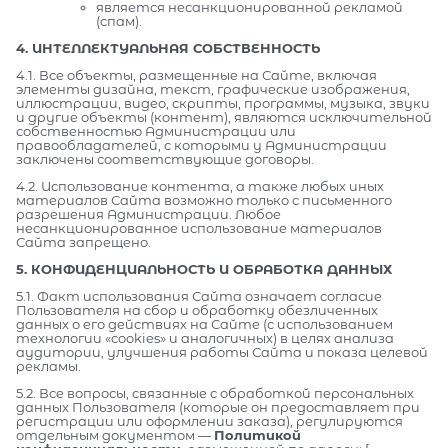
является несанкционированной рекламой
(спам).
4. ИНТЕЛЛЕКТУАЛЬНАЯ СОБСТВЕННОСТЬ
4.1. Все объекты, размещенные на Сайте, включая
элементы дизайна, текст, графические изображения,
иллюстрации, видео, скрипты, программы, музыка, звуки
и другие объекты (контент), являются исключительной
собственностью Администрации или
правообладателей, с которыми у Администрации
заключены соответствующие договоры.
4.2. Использование контента, а также любых иных
материалов Сайта возможно только с письменного
разрешения Администрации. Любое
несанкционированное использование материалов
Сайта запрещено.
5. КОНФИДЕНЦИАЛЬНОСТЬ И ОБРАБОТКА ДАННЫХ
5.1. Факт использования Сайта означает согласие
Пользователя на сбор и обработку обезличенных
данных о его действиях на Сайте (с использованием
технологии «cookies» и аналогичных) в целях анализа
аудитории, улучшения работы Сайта и показа целевой
рекламы.
5.2. Все вопросы, связанные с обработкой персональных
данных Пользователя (которые он предоставляет при
регистрации или оформлении заказа), регулируются
отдельным документом —
Политикой