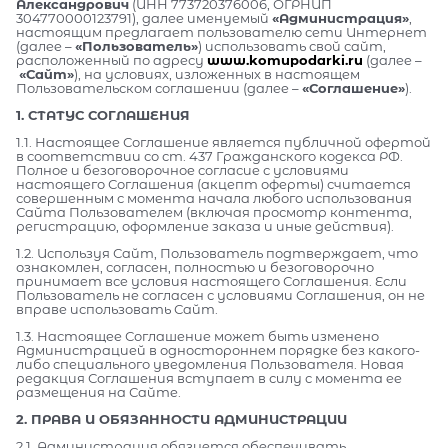
Александрович
(ИНН 773720376006, ОГРНИП
304770000123791), далее именуемый
«Администрация»
,
настоящим предлагает пользователю сети Интернет
(далее –
«Пользователь»
) использовать свой сайт,
расположенный по адресу
www.komupodarki.ru
(далее –
«Сайт»
), на условиях, изложенных в настоящем
Пользовательском соглашении (далее –
«Соглашение»
).
1. СТАТУС СОГЛАШЕНИЯ
1.1. Настоящее Соглашение является публичной офертой
в соответствии со ст. 437 Гражданского кодекса РФ.
Полное и безоговорочное согласие с условиями
настоящего Соглашения (акцепт оферты) считается
совершенным с момента начала любого использования
Сайта Пользователем (включая просмотр контента,
регистрацию, оформление заказа и иные действия).
1.2. Используя Сайт, Пользователь подтверждает, что
ознакомлен, согласен, полностью и безоговорочно
принимает все условия настоящего Соглашения. Если
Пользователь не согласен с условиями Соглашения, он не
вправе использовать Сайт.
1.3. Настоящее Соглашение может быть изменено
Администрацией в одностороннем порядке без какого-
либо специального уведомления Пользователя. Новая
редакция Соглашения вступает в силу с момента ее
размещения на Сайте.
2. ПРАВА И ОБЯЗАННОСТИ АДМИНИСТРАЦИИ
2.1. Администрация обязуется обеспечивать