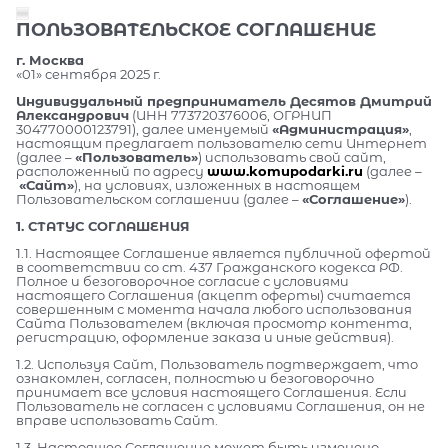
ПОЛЬЗОВАТЕЛЬСКОЕ СОГЛАШЕНИЕ
г. Москва
«01» сентября 2025 г.
Индивидуальный предприниматель Десятов Дмитрий
Александрович
(ИНН 773720376006, ОГРНИП
304770000123791), далее именуемый
«Администрация»
,
настоящим предлагает пользователю сети Интернет
(далее –
«Пользователь»
) использовать свой сайт,
расположенный по адресу
www.komupodarki.ru
(далее –
«Сайт»
), на условиях, изложенных в настоящем
Пользовательском соглашении (далее –
«Соглашение»
).
1. СТАТУС СОГЛАШЕНИЯ
1.1. Настоящее Соглашение является публичной офертой
в соответствии со ст. 437 Гражданского кодекса РФ.
Полное и безоговорочное согласие с условиями
настоящего Соглашения (акцепт оферты) считается
совершенным с момента начала любого использования
Сайта Пользователем (включая просмотр контента,
регистрацию, оформление заказа и иные действия).
1.2. Используя Сайт, Пользователь подтверждает, что
ознакомлен, согласен, полностью и безоговорочно
принимает все условия настоящего Соглашения. Если
Пользователь не согласен с условиями Соглашения, он не
вправе использовать Сайт.
1.3. Настоящее Соглашение может быть изменено