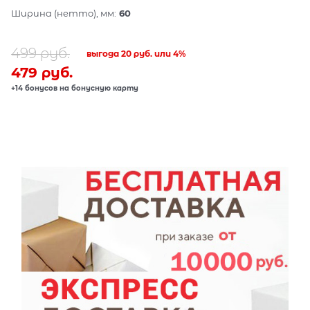
Ширина (нетто), мм:
60
499
 руб.
выгода
20 руб.
или
4%
479
 руб.
+14 бонусов на бонусную карту