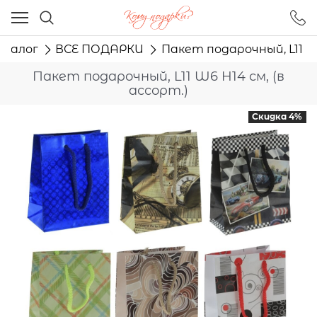
Ваш город - Москва,
угадали?
талог
ВСЕ ПОДАРКИ
Пакет подарочный, L11 W6
ДА
НЕТ
Пакет подарочный, L11 W6 H14 см, (в
ассорт.)
Скидка 4%