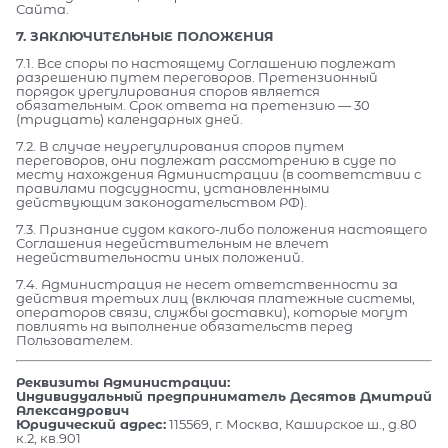
Сайта.
7. ЗАКЛЮЧИТЕЛЬНЫЕ ПОЛОЖЕНИЯ
7.1. Все споры по настоящему Соглашению подлежат
разрешению путем переговоров. Претензионный
порядок урегулирования споров является
обязательным. Срок ответа на претензию — 30
(тридцать) календарных дней.
7.2. В случае неурегулирования споров путем
переговоров, они подлежат рассмотрению в суде по
месту нахождения Администрации (в соответствии с
правилами подсудности, установленными
действующим законодательством РФ).
7.3. Признание судом какого-либо положения настоящего
Соглашения недействительным не влечет
недействительности иных положений.
7.4. Администрация не несет ответственности за
действия третьих лиц (включая платежные системы,
операторов связи, службы доставки), которые могут
повлиять на выполнение обязательств перед
Пользователем.
Реквизиты Администрации:
Индивидуальный предприниматель Десятов Дмитрий
Александрович
Юридический адрес:
115569, г. Москва, Каширское ш., д.80
к.2, кв.901