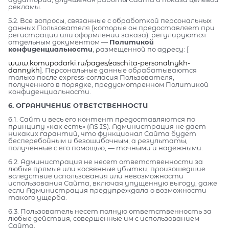
рекламы.
5.2. Все вопросы, связанные с обработкой персональных
данных Пользователя (которые он предоставляет при
регистрации или оформлении заказа), регулируются
отдельным документом —
Политикой
конфиденциальности
, размещенной по адресу: [
www.komupodarki.ru/pages/zaschita-personalnykh-
dannykh
]. Персональные данные обрабатываются
только после express-согласия Пользователя,
полученного в порядке, предусмотренном Политикой
конфиденциальности.
6. ОГРАНИЧЕНИЕ ОТВЕТСТВЕННОСТИ
6.1. Сайт и весь его контент предоставляются по
принципу «как есть» (AS IS). Администрация не дает
никаких гарантий, что функционал Сайта будет
бесперебойным и безошибочным, а результаты,
полученные с его помощью, — точными и надежными.
6.2. Администрация не несет ответственности за
любые прямые или косвенные убытки, произошедшие
вследствие использования или невозможности
использования Сайта, включая упущенную выгоду, даже
если Администрация предупреждала о возможности
такого ущерба.
6.3. Пользователь несет полную ответственность за
любые действия, совершенные им с использованием
Сайта.