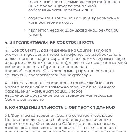
товарные знаки, коммерческую тайну или
иные права интеллектуальной
собственности третьих лиц;
содержит вирусы или другие вредоносные
компьютерные коды;
является несанкционированной рекламой
(спам).
4. ИНТЕЛЛЕКТУАЛЬНАЯ СОБСТВЕННОСТЬ
4.1. Все объекты, размещенные на Сайте, включая
элементы дизайна, текст, графические изображения,
иллюстрации, видео, скрипты, программы, музыка, звуки
и другие объекты (контент), являются исключительной
собственностью Администрации или
правообладателей, с которыми у Администрации
заключены соответствующие договоры.
4.2. Использование контента, а также любых иных
материалов Сайта возможно только с письменного
разрешения Администрации. Любое
несанкционированное использование материалов
Сайта запрещено.
5. КОНФИДЕНЦИАЛЬНОСТЬ И ОБРАБОТКА ДАННЫХ
5.1. Факт использования Сайта означает согласие
Пользователя на сбор и обработку обезличенных
данных о его действиях на Сайте (с использованием
технологии «cookies» и аналогичных) в целях анализа
аудитории, улучшения работы Сайта и показа целевой