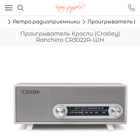
Ваш город - Москва,
угадали?
ка
Ретро радиоприемники
Проигрыватель Кро
ДА
НЕТ
Проигрыватель Кросли (Crosley)
Ranchero CR3022A-WH