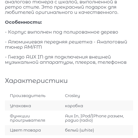
аналогово тюнера c шкалой, выполненной в
ретро стиле. Это прекрасный подарок для
любителей оригинального и качественного.
Особенности:
- Корпус выполнен под полированное дерево
- Алюминиевая передняя решетка - Аналоговый
тюнер АМ/FM
- Гнездо AUX IN для подключения внешней
музыкальной аппаратуры, плееров, телефонов
Характеристики
Производитель
Crosley
Упаковка
коробка
Функции
Aux In, IPod/IPhone разьем,
проигрывателя
радио (radio)
Цвет товара
белый (white)