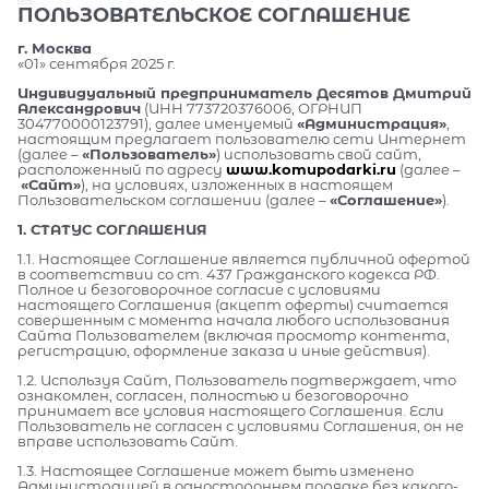
ПОЛЬЗОВАТЕЛЬСКОЕ СОГЛАШЕНИЕ
г. Москва
«01» сентября 2025 г.
Индивидуальный предприниматель Десятов Дмитрий
Александрович
(ИНН 773720376006, ОГРНИП
304770000123791), далее именуемый
«Администрация»
,
настоящим предлагает пользователю сети Интернет
(далее –
«Пользователь»
) использовать свой сайт,
расположенный по адресу
www.komupodarki.ru
(далее –
«Сайт»
), на условиях, изложенных в настоящем
Пользовательском соглашении (далее –
«Соглашение»
).
1. СТАТУС СОГЛАШЕНИЯ
1.1. Настоящее Соглашение является публичной офертой
в соответствии со ст. 437 Гражданского кодекса РФ.
Полное и безоговорочное согласие с условиями
настоящего Соглашения (акцепт оферты) считается
совершенным с момента начала любого использования
Сайта Пользователем (включая просмотр контента,
регистрацию, оформление заказа и иные действия).
1.2. Используя Сайт, Пользователь подтверждает, что
ознакомлен, согласен, полностью и безоговорочно
принимает все условия настоящего Соглашения. Если
Пользователь не согласен с условиями Соглашения, он не
вправе использовать Сайт.
1.3. Настоящее Соглашение может быть изменено
Администрацией в одностороннем порядке без какого-