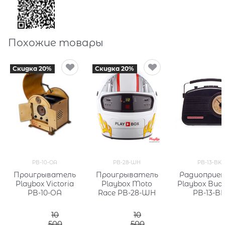
Похожие товары
Скидка 20%
Скидка 20%
PB-10-OA
PB-28-WH
PB-13-BK
Проигрыватель
Проигрыватель
Радиоприе
Playbox Victoria
Playbox Moto
Playbox Bud
PB-10-OA
Race PB-28-WH
PB-13-B
10
10
500
500