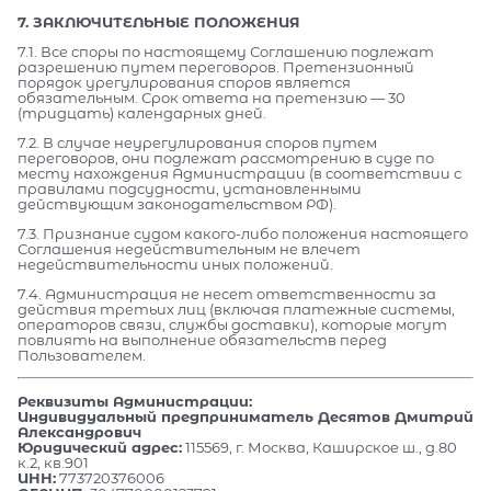
7. ЗАКЛЮЧИТЕЛЬНЫЕ ПОЛОЖЕНИЯ
7.1. Все споры по настоящему Соглашению подлежат
разрешению путем переговоров. Претензионный
порядок урегулирования споров является
обязательным. Срок ответа на претензию — 30
(тридцать) календарных дней.
7.2. В случае неурегулирования споров путем
переговоров, они подлежат рассмотрению в суде по
месту нахождения Администрации (в соответствии с
правилами подсудности, установленными
действующим законодательством РФ).
7.3. Признание судом какого-либо положения настоящего
Соглашения недействительным не влечет
недействительности иных положений.
7.4. Администрация не несет ответственности за
действия третьих лиц (включая платежные системы,
операторов связи, службы доставки), которые могут
повлиять на выполнение обязательств перед
Пользователем.
Реквизиты Администрации:
Индивидуальный предприниматель Десятов Дмитрий
Александрович
Юридический адрес:
115569, г. Москва, Каширское ш., д.80
к.2, кв.901
ИНН:
773720376006