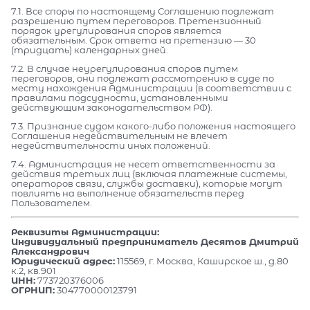
7.1. Все споры по настоящему Соглашению подлежат
разрешению путем переговоров. Претензионный
порядок урегулирования споров является
обязательным. Срок ответа на претензию — 30
(тридцать) календарных дней.
7.2. В случае неурегулирования споров путем
переговоров, они подлежат рассмотрению в суде по
месту нахождения Администрации (в соответствии с
правилами подсудности, установленными
действующим законодательством РФ).
7.3. Признание судом какого-либо положения настоящего
Соглашения недействительным не влечет
недействительности иных положений.
7.4. Администрация не несет ответственности за
действия третьих лиц (включая платежные системы,
операторов связи, службы доставки), которые могут
повлиять на выполнение обязательств перед
Пользователем.
Реквизиты Администрации:
Индивидуальный предприниматель Десятов Дмитрий
Александрович
Юридический адрес:
115569, г. Москва, Каширское ш., д.80
к.2, кв.901
ИНН:
773720376006
ОГРНИП:
304770000123791