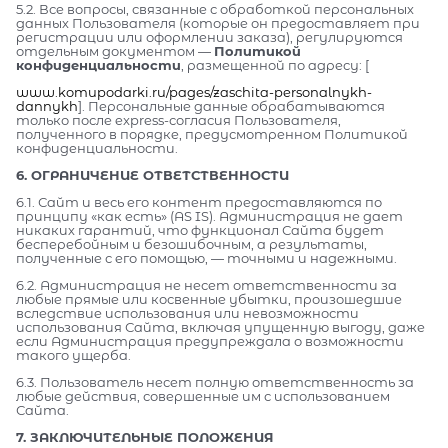
5.2. Все вопросы, связанные с обработкой персональных
данных Пользователя (которые он предоставляет при
регистрации или оформлении заказа), регулируются
отдельным документом —
Политикой
конфиденциальности
, размещенной по адресу: [
www.komupodarki.ru/pages/zaschita-personalnykh-
dannykh
]. Персональные данные обрабатываются
только после express-согласия Пользователя,
полученного в порядке, предусмотренном Политикой
конфиденциальности.
6. ОГРАНИЧЕНИЕ ОТВЕТСТВЕННОСТИ
6.1. Сайт и весь его контент предоставляются по
принципу «как есть» (AS IS). Администрация не дает
никаких гарантий, что функционал Сайта будет
бесперебойным и безошибочным, а результаты,
полученные с его помощью, — точными и надежными.
6.2. Администрация не несет ответственности за
любые прямые или косвенные убытки, произошедшие
вследствие использования или невозможности
использования Сайта, включая упущенную выгоду, даже
если Администрация предупреждала о возможности
такого ущерба.
6.3. Пользователь несет полную ответственность за
любые действия, совершенные им с использованием
Сайта.
7. ЗАКЛЮЧИТЕЛЬНЫЕ ПОЛОЖЕНИЯ