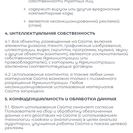
собственности третьих лиц;
содержит вирусы или другие вредоносные
компьютерные коды;
является несанкционированной рекламой
(спам).
4. ИНТЕЛЛЕКТУАЛЬНАЯ СОБСТВЕННОСТЬ
4.1. Все объекты, размещенные на Сайте, включая
элементы дизайна, текст, графические изображения,
иллюстрации, видео, скрипты, программы, музыка, звуки
и другие объекты (контент), являются исключительной
собственностью Администрации или
правообладателей, с которыми у Администрации
заключены соответствующие договоры.
4.2. Использование контента, а также любых иных
материалов Сайта возможно только с письменного
разрешения Администрации. Любое
несанкционированное использование материалов
Сайта запрещено.
5. КОНФИДЕНЦИАЛЬНОСТЬ И ОБРАБОТКА ДАННЫХ
5.1. Факт использования Сайта означает согласие
Пользователя на сбор и обработку обезличенных
данных о его действиях на Сайте (с использованием
технологии «cookies» и аналогичных) в целях анализа
аудитории, улучшения работы Сайта и показа целевой
рекламы.