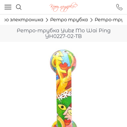
Ваш город - Москва,
угадали?
тро электроника
Ретро трубка
Ретро-трубк
ДА
НЕТ
Ретро-трубка Yubz Mo Wai Ping
YH0227-02-TB