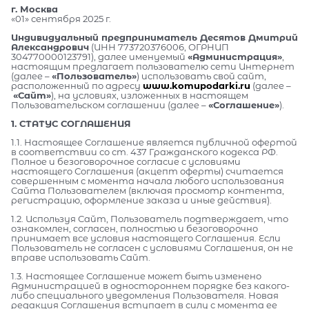
г. Москва
«01» сентября 2025 г.
Индивидуальный предприниматель Десятов Дмитрий
Александрович
(ИНН 773720376006, ОГРНИП
304770000123791), далее именуемый
«Администрация»
,
настоящим предлагает пользователю сети Интернет
(далее –
«Пользователь»
) использовать свой сайт,
расположенный по адресу
www.komupodarki.ru
(далее –
«Сайт»
), на условиях, изложенных в настоящем
Пользовательском соглашении (далее –
«Соглашение»
).
1. СТАТУС СОГЛАШЕНИЯ
1.1. Настоящее Соглашение является публичной офертой
в соответствии со ст. 437 Гражданского кодекса РФ.
Полное и безоговорочное согласие с условиями
настоящего Соглашения (акцепт оферты) считается
совершенным с момента начала любого использования
Сайта Пользователем (включая просмотр контента,
регистрацию, оформление заказа и иные действия).
1.2. Используя Сайт, Пользователь подтверждает, что
ознакомлен, согласен, полностью и безоговорочно
принимает все условия настоящего Соглашения. Если
Пользователь не согласен с условиями Соглашения, он не
вправе использовать Сайт.
1.3. Настоящее Соглашение может быть изменено
Администрацией в одностороннем порядке без какого-
либо специального уведомления Пользователя. Новая
редакция Соглашения вступает в силу с момента ее