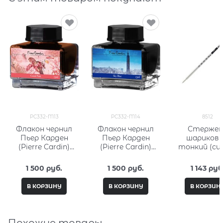
PC332-M13
PC332-M14
8512
Флакон чернил
Флакон чернил
Стержен
Пьер Карден
Пьер Карден
шариков
(Pierre Cardin)
(Pierre Cardin)
тонкий (си
15мл, серия City
15мл, серия City
Кросс (Cross)
Fantasy PC332-
Fantasy PC332-
1 500
 руб.
1 500
 руб.
1 143
 руб
M13
M14
В КОРЗИНУ
В КОРЗИНУ
В КОРЗИН
Похожие товары