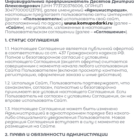
Индивидуальный предприниматель Десятов Дмитрий
Александрович
(ИНН 773720376006, ОГРНИП
304770000123791), далее именуемый
«Администрация»
,
настоящим предлагает пользователю сети Интернет
(далее –
«Пользователь»
) использовать свой сайт,
расположенный по адресу
www.komupodarki.ru
(далее –
«Сайт»
), на условиях, изложенных в настоящем
Пользовательском соглашении (далее –
«Соглашение»
).
1. СТАТУС СОГЛАШЕНИЯ
1.1. Настоящее Соглашение является публичной офертой
в соответствии со ст. 437 Гражданского кодекса РФ.
Полное и безоговорочное согласие с условиями
настоящего Соглашения (акцепт оферты) считается
совершенным с момента начала любого использования
Сайта Пользователем (включая просмотр контента,
регистрацию, оформление заказа и иные действия).
1.2. Используя Сайт, Пользователь подтверждает, что
ознакомлен, согласен, полностью и безоговорочно
принимает все условия настоящего Соглашения. Если
Пользователь не согласен с условиями Соглашения, он не
вправе использовать Сайт.
1.3. Настоящее Соглашение может быть изменено
Администрацией в одностороннем порядке без какого-
либо специального уведомления Пользователя. Новая
редакция Соглашения вступает в силу с момента ее
размещения на Сайте.
2. ПРАВА И ОБЯЗАННОСТИ АДМИНИСТРАЦИИ