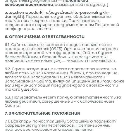
отдельным документом —
Политикой
конфиденциальности
, размещенной по адресу: [
www.komupodarki.ru/pages/zaschita-personalnykh-
dannykh
]. Персональные данные обрабатываются
только после express-согласия Пользователя,
полученного в порядке, предусмотренном Политикой
конфиденциальности.
6. ОГРАНИЧЕНИЕ ОТВЕТСТВЕННОСТИ
6.1. Сайт и весь его контент предоставляются по
принципу «как есть» (AS IS). Администрация не дает
никаких гарантий, что функционал Сайта будет
бесперебойным и безошибочным, а результаты,
полученные с его помощью, — точными и надежными.
6.2. Администрация не несет ответственности за
любые прямые или косвенные убытки, произошедшие
вследствие использования или невозможности
использования Сайта, включая упущенную выгоду, даже
если Администрация предупреждала о возможности
такого ущерба.
6.3. Пользователь несет полную ответственность за
любые действия, совершенные им с использованием
Сайта.
7. ЗАКЛЮЧИТЕЛЬНЫЕ ПОЛОЖЕНИЯ
7.1. Все споры по настоящему Соглашению подлежат
разрешению путем переговоров. Претензионный
порядок урегулирования споров является