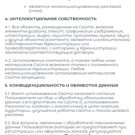
является несанкционированной рекламой
(спам).
4. ИНТЕЛЛЕКТУАЛЬНАЯ СОБСТВЕННОСТЬ
4.1. Все объекты, размещенные на Сайте, включая
элементы дизайна, текст, графические изображения,
иллюстрации, видео, скрипты, программы, музыка, звуки
и другие объекты (контент), являются исключительной
собственностью Администрации или
правообладателей, с которыми у Администрации
заключены соответствующие договоры.
4.2. Использование контента, а также любых иных
материалов Сайта возможно только с письменного
разрешения Администрации. Любое
несанкционированное использование материалов
Сайта запрещено.
5. КОНФИДЕНЦИАЛЬНОСТЬ И ОБРАБОТКА ДАННЫХ
5.1. Факт использования Сайта означает согласие
Пользователя на сбор и обработку обезличенных
данных о его действиях на Сайте (с использованием
технологии «cookies» и аналогичных) в целях анализа
аудитории, улучшения работы Сайта и показа целевой
рекламы.
5.2. Все вопросы, связанные с обработкой персональных
данных Пользователя (которые он предоставляет при
регистрации или оформлении заказа), регулируются