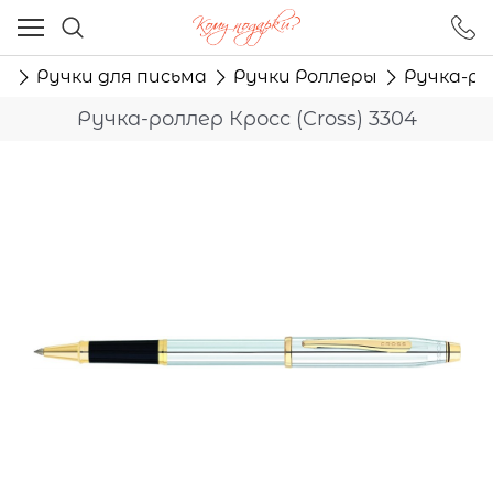
Ваш город - Москва,
угадали?
ю
Ручки для письма
Ручки Роллеры
Ручка-рол
ДА
НЕТ
Ручка-роллер Кросс (Cross) 3304