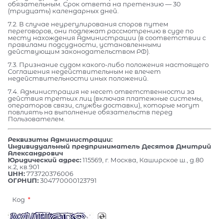
обязательным. Срок ответа на претензию — 30
(тридцать) календарных дней.
7.2. В случае неурегулирования споров путем
переговоров, они подлежат рассмотрению в суде по
месту нахождения Администрации (в соответствии с
правилами подсудности, установленными
действующим законодательством РФ).
7.3. Признание судом какого-либо положения настоящего
Соглашения недействительным не влечет
недействительности иных положений.
7.4. Администрация не несет ответственности за
действия третьих лиц (включая платежные системы,
операторов связи, службы доставки), которые могут
повлиять на выполнение обязательств перед
Пользователем.
Реквизиты Администрации:
Индивидуальный предприниматель Десятов Дмитрий
Александрович
Юридический адрес:
115569, г. Москва, Каширское ш., д.80
к.2, кв.901
ИНН:
773720376006
ОГРНИП:
304770000123791
Код