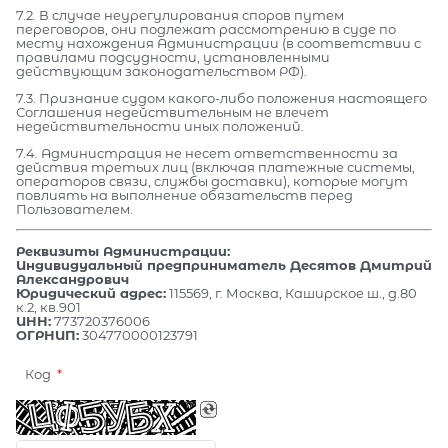
7.2. В случае неурегулирования споров путем
переговоров, они подлежат рассмотрению в суде по
месту нахождения Администрации (в соответствии с
правилами подсудности, установленными
действующим законодательством РФ).
7.3. Признание судом какого-либо положения настоящего
Соглашения недействительным не влечет
недействительности иных положений.
7.4. Администрация не несет ответственности за
действия третьих лиц (включая платежные системы,
операторов связи, службы доставки), которые могут
повлиять на выполнение обязательств перед
Пользователем.
Реквизиты Администрации:
Индивидуальный предприниматель Десятов Дмитрий
Александрович
Юридический адрес:
115569, г. Москва, Каширское ш., д.80
к.2, кв.901
ИНН:
773720376006
ОГРНИП:
304770000123791
Код