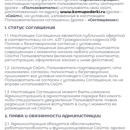
настоящим предлагает пользователю сети Интернет
(далее –
«Пользователь»
) использовать свой сайт,
расположенный по адресу
www.komupodarki.ru
(далее –
«Сайт»
), на условиях, изложенных в настоящем
Пользовательском соглашении (далее –
«Соглашение»
).
1. СТАТУС СОГЛАШЕНИЯ
1.1. Настоящее Соглашение является публичной офертой
в соответствии со ст. 437 Гражданского кодекса РФ.
Полное и безоговорочное согласие с условиями
настоящего Соглашения (акцепт оферты) считается
совершенным с момента начала любого использования
Сайта Пользователем (включая просмотр контента,
регистрацию, оформление заказа и иные действия).
1.2. Используя Сайт, Пользователь подтверждает, что
ознакомлен, согласен, полностью и безоговорочно
принимает все условия настоящего Соглашения. Если
Пользователь не согласен с условиями Соглашения, он не
вправе использовать Сайт.
1.3. Настоящее Соглашение может быть изменено
Администрацией в одностороннем порядке без какого-
либо специального уведомления Пользователя. Новая
редакция Соглашения вступает в силу с момента ее
размещения на Сайте.
2. ПРАВА И ОБЯЗАННОСТИ АДМИНИСТРАЦИИ
2.1. Администрация обязуется обеспечивать
работоспособность и функционирование Сайта, однако