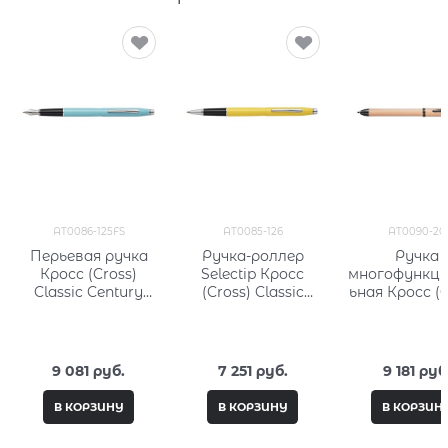
AT0086-125FS
AT0085-126
AT0090-20
Перьевая ручка
Ручка-роллер
Ручка
Кросс (Cross)
Selectip Кросс
многофункц
Classic Century
(Cross) Classic
ьная Кросс (C
Aquatic Sea
Century Aquatic
Tech3 Brus
Lacquer
Yellow Lacquer
Rose Gold 
AT0090-2
9 081
 руб.
7 251
 руб.
9 181
 руб
В КОРЗИНУ
В КОРЗИНУ
В КОРЗИН