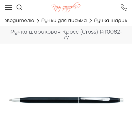
Ваш город - Москва,
угадали?
руководителю
Ручки для письма
Ручка шарикова
ДА
НЕТ
Ручка шариковая Кросс (Cross) AT0082-
77