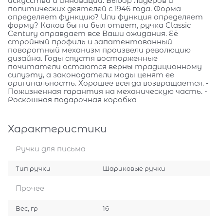
искусства и инновации. Выбор лидеров и
политических деятелей с 1946 года. Форма
определяет функцию? Или функция определяет
форму? Каков бы ни был ответ, ручка Classic
Century оправдает все Ваши ожидания. Её
стройный профиль и запатентованный
поворотный механизм произвели революцию
дизайна. Годы спустя восторженные
почитатели остаются верны традиционному
силуэту, а законодатели моды ценят ее
оригинальность. Хорошее всегда возвращается. -
Пожизненная гарантия на механическую часть. -
Роскошная подарочная коробка
Характеристики
Ручки для письма
Тип ручки
Шариковые ручки
Прочее
Вес, гр
16