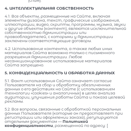
(спам).
4. ИНТЕЛЛЕКТУАЛЬНАЯ СОБСТВЕННОСТЬ
4.1. Все объекты, размещенные на Сайте, включая
элементы дизайна, текст, графические изображения,
иллюстрации, видео, скрипты, программы, музыка, звуки
и другие объекты (контент), являются исключительной
собственностью Администрации или
правообладателей, с которыми у Администрации
заключены соответствующие договоры.
4.2. Использование контента, а также любых иных
материалов Сайта возможно только с письменного
разрешения Администрации. Любое
несанкционированное использование материалов
Сайта запрещено.
5. КОНФИДЕНЦИАЛЬНОСТЬ И ОБРАБОТКА ДАННЫХ
5.1. Факт использования Сайта означает согласие
Пользователя на сбор и обработку обезличенных
данных о его действиях на Сайте (с использованием
технологии «cookies» и аналогичных) в целях анализа
аудитории, улучшения работы Сайта и показа целевой
рекламы.
5.2. Все вопросы, связанные с обработкой персональных
данных Пользователя (которые он предоставляет при
регистрации или оформлении заказа), регулируются
отдельным документом —
Политикой
конфиденциальности
, размещенной по адресу: [