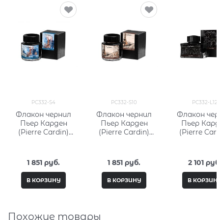
PC332-S4
PC332-S10
PC332-L12
Флакон чернил
Флакон чернил
Флакон чер
Пьер Карден
Пьер Карден
Пьер Кард
(Pierre Cardin)
(Pierre Cardin)
(Pierre Card
30мл, серия City
30мл, серия City
50мл, серия 
Fantasy PC332-S4
Fantasy PC332-S10
Fantasy PC33
1 851
 руб.
1 851
 руб.
2 101
 руб
В КОРЗИНУ
В КОРЗИНУ
В КОРЗИН
Похожие товары