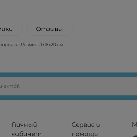
тики
Отзывы
адписи. Размер:21x18x20 см
Личный
Сервис и
М
кабинет
помощь