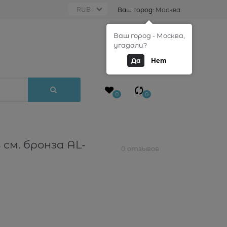
Ваш город:
Москва
Ваш город - Москва,
0
угадали?
Да
Нет
0
0
см. бронза AL-
0 отзывов