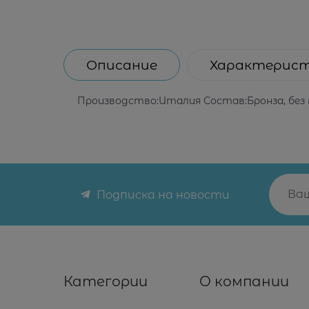
Описание
Характерис
Производство:Италия Состав:Бронза, без н
Подписка на новости
Категории
О компании