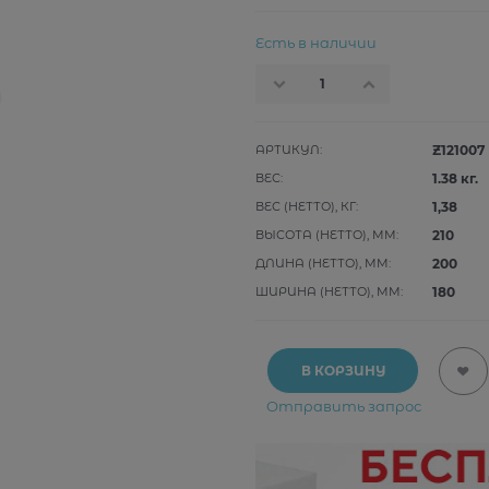
Есть в наличии
АРТИКУЛ:
Z121007
ВЕС:
1.38
кг.
ВЕС (НЕТТО), КГ:
1,38
ВЫСОТА (НЕТТО), ММ:
210
ДЛИНА (НЕТТО), ММ:
200
ШИРИНА (НЕТТО), ММ:
180
В КОРЗИНУ
Отправить запрос