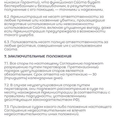
никаких гарантий, что функционал Сайта будет
бесперебойным и безошибочным, а результаты,
полученные с его помощью, — точными и надежными.
6.2. Администрация не несет ответственности за
любые прямые или косвенные убытки, произошедшие
вследствие использования или невозможности
использования Сайта, включая упущенную выгоду, даже
если Администрация предупреждала о возможности
такого ущерба.
6.3. Пользователь несет полную ответственность за
любые действия, совершенные им с использованием
Сайта.
7. ЗАКЛЮЧИТЕЛЬНЫЕ ПОЛОЖЕНИЯ
7.1. Все споры по настоящему Соглашению подлежат
разрешению путем переговоров. Претензионный
порядок урегулирования споров является
обязательным. Срок ответа на претензию — 30
(тридцать) календарных дней.
7.2. В случае неурегулирования споров путем
переговоров, они подлежат рассмотрению в суде по
месту нахождения Администрации (в соответствии с
правилами подсудности, установленными
действующим законодательством РФ).
7.3. Признание судом какого-либо положения настоящего
Соглашения недействительным не влечет
недействительности иных положений.