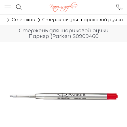
Ваш город - Москва,
угадали?
ма
Стержни
Стержень для шариковой ручки Па
ДА
НЕТ
Стержень для шариковой ручки
Паркер (Parker) S0909460