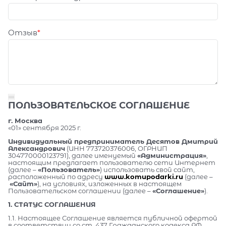
Отзыв
ПОЛЬЗОВАТЕЛЬСКОЕ СОГЛАШЕНИЕ
г. Москва
«01» сентября 2025 г.
Индивидуальный предприниматель Десятов Дмитрий
Александрович
(ИНН 773720376006, ОГРНИП
304770000123791), далее именуемый
«Администрация»
,
настоящим предлагает пользователю сети Интернет
(далее –
«Пользователь»
) использовать свой сайт,
расположенный по адресу
www.komupodarki.ru
(далее –
«Сайт»
), на условиях, изложенных в настоящем
Пользовательском соглашении (далее –
«Соглашение»
).
1. СТАТУС СОГЛАШЕНИЯ
1.1. Настоящее Соглашение является публичной офертой
в соответствии со ст. 437 Гражданского кодекса РФ.