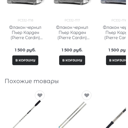
PC332-M8
PC332-M7
PC332-M6
Флакон чернил
Флакон чернил
Флакон чер
Пьер Карден
Пьер Карден
Пьер Кард
(Pierre Cardin)
(Pierre Cardin)
(Pierre Card
15мл, серия City
15мл, серия City
15мл, серия 
Fantasy PC332-M8
Fantasy PC332-M7
Fantasy PC3
1 500
 руб.
1 500
 руб.
1 500
 руб
В КОРЗИНУ
В КОРЗИНУ
В КОРЗИН
Похожие товары