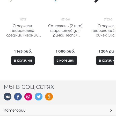
8513
8518-6
8783-2
Стержень
Стержень (2 шт)
Стержен
шариковый
шариковый для
шариковый
средний (черный)
ручки Tech3+
ручек Clic
Кросс (Cross) 8513
Tech4 средний
роллеов Cla
(синий) Кросс
Century сре
(Cross) 8518-6
(черный) К
1 143
 руб.
1 086
 руб.
1 264
 руб
(Cross) 878
В КОРЗИНУ
В КОРЗИНУ
В КОРЗИН
МЫ В СОЦ СЕТЯХ
Категории