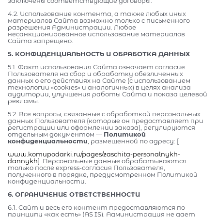
заключены соответствующие договоры.
4.2. Использование контента, а также любых иных
материалов Сайта возможно только с письменного
разрешения Администрации. Любое
несанкционированное использование материалов
Сайта запрещено.
5. КОНФИДЕНЦИАЛЬНОСТЬ И ОБРАБОТКА ДАННЫХ
5.1. Факт использования Сайта означает согласие
Пользователя на сбор и обработку обезличенных
данных о его действиях на Сайте (с использованием
технологии «cookies» и аналогичных) в целях анализа
аудитории, улучшения работы Сайта и показа целевой
рекламы.
5.2. Все вопросы, связанные с обработкой персональных
данных Пользователя (которые он предоставляет при
регистрации или оформлении заказа), регулируются
отдельным документом —
Политикой
конфиденциальности
, размещенной по адресу: [
www.komupodarki.ru/pages/zaschita-personalnykh-
dannykh
]. Персональные данные обрабатываются
только после express-согласия Пользователя,
полученного в порядке, предусмотренном Политикой
конфиденциальности.
6. ОГРАНИЧЕНИЕ ОТВЕТСТВЕННОСТИ
6.1. Сайт и весь его контент предоставляются по
принципу «как есть» (AS IS). Администрация не дает