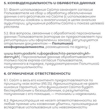
5. КОНФИДЕНЦИАЛЬНОСТЬ И ОБРАБОТКА ДАННЫХ
5.1. Факт использования Сайта означает согласие
Пользователя на сбор и обработку обезличенных
данных о его действиях на Сайте (с использованием
технологии «cookies» и аналогичных) в целях анализа
аудитории, улучшения работы Сайта и показа целевой
рекламы.
5.2. Все вопросы, связанные с обработкой персональных
данных Пользователя (которые он предоставляет при
регистрации или оформлении заказа), регулируются
отдельным документом —
Политикой
конфиденциальности
, размещенной по адресу: [
www.komupodarki.ru/pages/zaschita-personalnykh-
dannykh
]. Персональные данные обрабатываются
только после express-согласия Пользователя,
полученного в порядке, предусмотренном Политикой
конфиденциальности.
6. ОГРАНИЧЕНИЕ ОТВЕТСТВЕННОСТИ
6.1. Сайт и весь его контент предоставляются по
принципу «как есть» (AS IS). Администрация не дает
никаких гарантий, что функционал Сайта будет
бесперебойным и безошибочным, а результаты,
полученные с его помощью, — точными и надежными.
6.2. Администрация не несет ответственности за
любые прямые или косвенные убытки, произошедшие
вследствие использования или невозможности