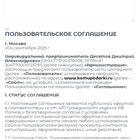
ПОЛЬЗОВАТЕЛЬСКОЕ СОГЛАШЕНИЕ
г. Москва
«01» сентября 2025 г.
Индивидуальный предприниматель Десятов Дмитрий
Александрович
(ИНН 773720376006, ОГРНИП
304770000123791), далее именуемый
«Администрация»
,
настоящим предлагает пользователю сети Интернет
(далее –
«Пользователь»
) использовать свой сайт,
расположенный по адресу
www.komupodarki.ru
(далее –
«Сайт»
), на условиях, изложенных в настоящем
Пользовательском соглашении (далее –
«Соглашение»
).
1. СТАТУС СОГЛАШЕНИЯ
1.1. Настоящее Соглашение является публичной офертой
в соответствии со ст. 437 Гражданского кодекса РФ.
Полное и безоговорочное согласие с условиями
настоящего Соглашения (акцепт оферты) считается
совершенным с момента начала любого использования
Сайта Пользователем (включая просмотр контента,
регистрацию, оформление заказа и иные действия).
1.2. Используя Сайт, Пользователь подтверждает, что