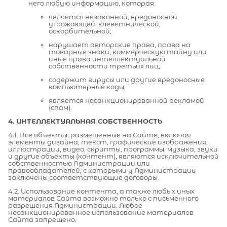
него любую информацию, которая:
является незаконной, вредоносной,
угрожающей, клеветнической,
оскорбительной;
нарушает авторские права, права на
товарные знаки, коммерческую тайну или
иные права интеллектуальной
собственности третьих лиц;
содержит вирусы или другие вредоносные
компьютерные коды;
является несанкционированной рекламой
(спам).
4. ИНТЕЛЛЕКТУАЛЬНАЯ СОБСТВЕННОСТЬ
4.1. Все объекты, размещенные на Сайте, включая
элементы дизайна, текст, графические изображения,
иллюстрации, видео, скрипты, программы, музыка, звуки
и другие объекты (контент), являются исключительной
собственностью Администрации или
правообладателей, с которыми у Администрации
заключены соответствующие договоры.
4.2. Использование контента, а также любых иных
материалов Сайта возможно только с письменного
разрешения Администрации. Любое
несанкционированное использование материалов
Сайта запрещено.