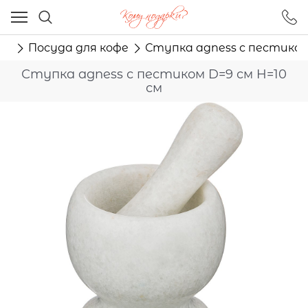
Ваш город - Москва,
угадали?
ня
Посуда для кофе
Ступка agness с пестиком
ДА
НЕТ
Ступка agness с пестиком D=9 см H=10
см