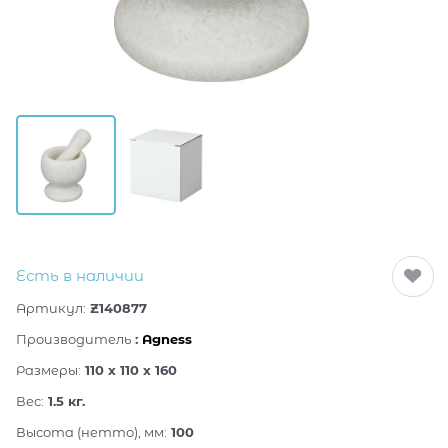
Есть в наличии
Артикул:
Z140877
Производитель
:
Agness
Размеры:
110 x 110 x 160
Вес:
1.5
кг.
Высота (нетто), мм:
100