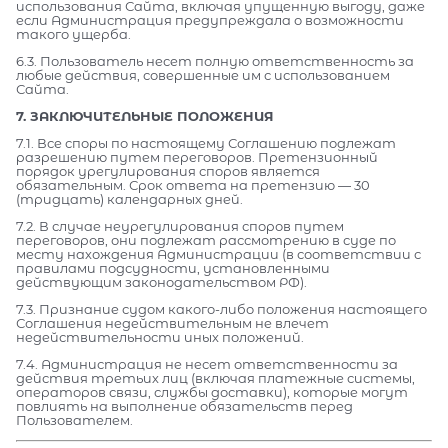
использования Сайта, включая упущенную выгоду, даже
если Администрация предупреждала о возможности
такого ущерба.
6.3. Пользователь несет полную ответственность за
любые действия, совершенные им с использованием
Сайта.
7. ЗАКЛЮЧИТЕЛЬНЫЕ ПОЛОЖЕНИЯ
7.1. Все споры по настоящему Соглашению подлежат
разрешению путем переговоров. Претензионный
порядок урегулирования споров является
обязательным. Срок ответа на претензию — 30
(тридцать) календарных дней.
7.2. В случае неурегулирования споров путем
переговоров, они подлежат рассмотрению в суде по
месту нахождения Администрации (в соответствии с
правилами подсудности, установленными
действующим законодательством РФ).
7.3. Признание судом какого-либо положения настоящего
Соглашения недействительным не влечет
недействительности иных положений.
7.4. Администрация не несет ответственности за
действия третьих лиц (включая платежные системы,
операторов связи, службы доставки), которые могут
повлиять на выполнение обязательств перед
Пользователем.