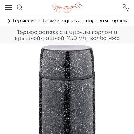
Ваш город - Москва,
угадали?
ту
Термосы
Термос agness с широким горлом и 
ДА
НЕТ
Термос agness с широким горлом и
крышкой-чашкой, 750 мл , колба нжс