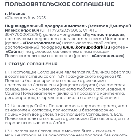
ПОЛЬЗОВАТЕЛЬСКОЕ СОГЛАШЕНИЕ
г. Москва
«01» сентября 2025 г.
Индивидуальный предприниматель Десятов Дмитрий
Александрович
(ИНН 773720376006, ОГРНИП
304770000123791), далее именуемый
«Администрация»
,
настоящим предлагает пользователю сети Интернет
(далее –
«Пользователь»
) использовать свой сайт,
расположенный по адресу
www.komupodarki.ru
(далее –
«Сайт»
), на условиях, изложенных в настоящем
Пользовательском соглашении (далее –
«Соглашение»
).
1. СТАТУС СОГЛАШЕНИЯ
1.1. Настоящее Соглашение является публичной офертой
в соответствии со ст. 437 Гражданского кодекса РФ.
Полное и безоговорочное согласие с условиями
настоящего Соглашения (акцепт оферты) считается
совершенным с момента начала любого использования
Сайта Пользователем (включая просмотр контента,
регистрацию, оформление заказа и иные действия).
1.2. Используя Сайт, Пользователь подтверждает, что
ознакомлен, согласен, полностью и безоговорочно
принимает все условия настоящего Соглашения. Если
Пользователь не согласен с условиями Соглашения, он не
вправе использовать Сайт.
1.3. Настоящее Соглашение может быть изменено
Администрацией в одностороннем порядке без какого-