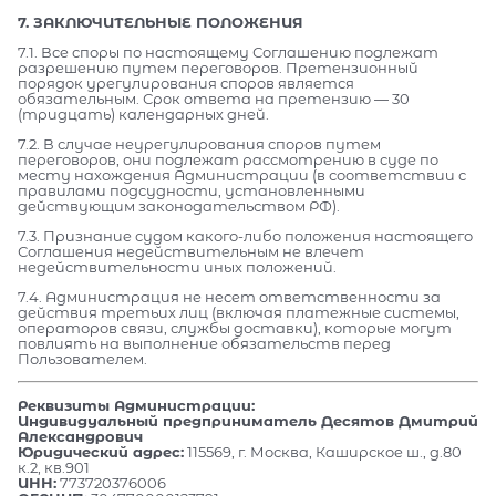
7. ЗАКЛЮЧИТЕЛЬНЫЕ ПОЛОЖЕНИЯ
7.1. Все споры по настоящему Соглашению подлежат
разрешению путем переговоров. Претензионный
порядок урегулирования споров является
обязательным. Срок ответа на претензию — 30
(тридцать) календарных дней.
7.2. В случае неурегулирования споров путем
переговоров, они подлежат рассмотрению в суде по
месту нахождения Администрации (в соответствии с
правилами подсудности, установленными
действующим законодательством РФ).
7.3. Признание судом какого-либо положения настоящего
Соглашения недействительным не влечет
недействительности иных положений.
7.4. Администрация не несет ответственности за
действия третьих лиц (включая платежные системы,
операторов связи, службы доставки), которые могут
повлиять на выполнение обязательств перед
Пользователем.
Реквизиты Администрации:
Индивидуальный предприниматель Десятов Дмитрий
Александрович
Юридический адрес:
115569, г. Москва, Каширское ш., д.80
к.2, кв.901
ИНН:
773720376006