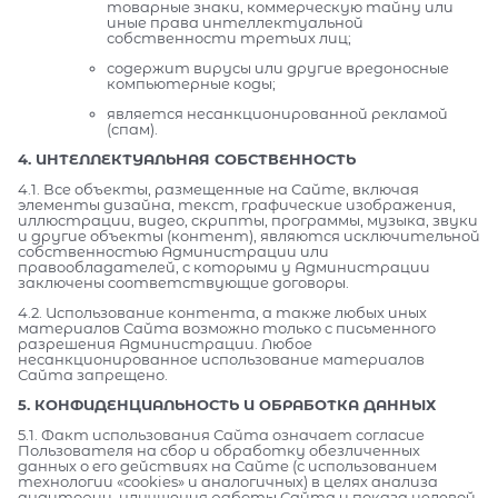
товарные знаки, коммерческую тайну или
иные права интеллектуальной
собственности третьих лиц;
содержит вирусы или другие вредоносные
компьютерные коды;
является несанкционированной рекламой
(спам).
4. ИНТЕЛЛЕКТУАЛЬНАЯ СОБСТВЕННОСТЬ
4.1. Все объекты, размещенные на Сайте, включая
элементы дизайна, текст, графические изображения,
иллюстрации, видео, скрипты, программы, музыка, звуки
и другие объекты (контент), являются исключительной
собственностью Администрации или
правообладателей, с которыми у Администрации
заключены соответствующие договоры.
4.2. Использование контента, а также любых иных
материалов Сайта возможно только с письменного
разрешения Администрации. Любое
несанкционированное использование материалов
Сайта запрещено.
5. КОНФИДЕНЦИАЛЬНОСТЬ И ОБРАБОТКА ДАННЫХ
5.1. Факт использования Сайта означает согласие
Пользователя на сбор и обработку обезличенных
данных о его действиях на Сайте (с использованием
технологии «cookies» и аналогичных) в целях анализа
аудитории, улучшения работы Сайта и показа целевой