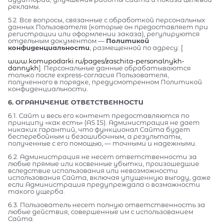
рекламы.
5.2. Все вопросы, связанные с обработкой персональных
данных Пользователя (которые он предоставляет при
регистрации или оформлении заказа), регулируются
отдельным документом —
Политикой
конфиденциальности
, размещенной по адресу: [
www.komupodarki.ru/pages/zaschita-personalnykh-
dannykh
]. Персональные данные обрабатываются
только после express-согласия Пользователя,
полученного в порядке, предусмотренном Политикой
конфиденциальности.
6. ОГРАНИЧЕНИЕ ОТВЕТСТВЕННОСТИ
6.1. Сайт и весь его контент предоставляются по
принципу «как есть» (AS IS). Администрация не дает
никаких гарантий, что функционал Сайта будет
бесперебойным и безошибочным, а результаты,
полученные с его помощью, — точными и надежными.
6.2. Администрация не несет ответственности за
любые прямые или косвенные убытки, произошедшие
вследствие использования или невозможности
использования Сайта, включая упущенную выгоду, даже
если Администрация предупреждала о возможности
такого ущерба.
6.3. Пользователь несет полную ответственность за
любые действия, совершенные им с использованием
Сайта.