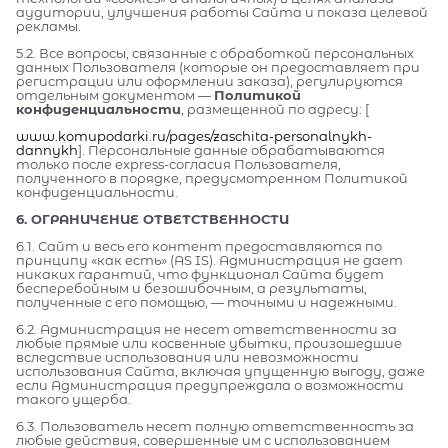
аудитории, улучшения работы Сайта и показа целевой
рекламы.
5.2. Все вопросы, связанные с обработкой персональных
данных Пользователя (которые он предоставляет при
регистрации или оформлении заказа), регулируются
отдельным документом —
Политикой
конфиденциальности
, размещенной по адресу: [
www.komupodarki.ru/pages/zaschita-personalnykh-
dannykh
]. Персональные данные обрабатываются
только после express-согласия Пользователя,
полученного в порядке, предусмотренном Политикой
конфиденциальности.
6. ОГРАНИЧЕНИЕ ОТВЕТСТВЕННОСТИ
6.1. Сайт и весь его контент предоставляются по
принципу «как есть» (AS IS). Администрация не дает
никаких гарантий, что функционал Сайта будет
бесперебойным и безошибочным, а результаты,
полученные с его помощью, — точными и надежными.
6.2. Администрация не несет ответственности за
любые прямые или косвенные убытки, произошедшие
вследствие использования или невозможности
использования Сайта, включая упущенную выгоду, даже
если Администрация предупреждала о возможности
такого ущерба.
6.3. Пользователь несет полную ответственность за
любые действия, совершенные им с использованием