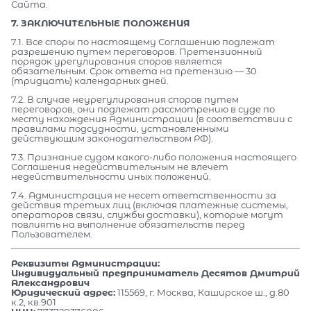
Сайта.
7. ЗАКЛЮЧИТЕЛЬНЫЕ ПОЛОЖЕНИЯ
7.1. Все споры по настоящему Соглашению подлежат
разрешению путем переговоров. Претензионный
порядок урегулирования споров является
обязательным. Срок ответа на претензию — 30
(тридцать) календарных дней.
7.2. В случае неурегулирования споров путем
переговоров, они подлежат рассмотрению в суде по
месту нахождения Администрации (в соответствии с
правилами подсудности, установленными
действующим законодательством РФ).
7.3. Признание судом какого-либо положения настоящего
Соглашения недействительным не влечет
недействительности иных положений.
7.4. Администрация не несет ответственности за
действия третьих лиц (включая платежные системы,
операторов связи, службы доставки), которые могут
повлиять на выполнение обязательств перед
Пользователем.
Реквизиты Администрации:
Индивидуальный предприниматель Десятов Дмитрий
Александрович
Юридический адрес:
115569, г. Москва, Каширское ш., д.80
к.2, кв.901