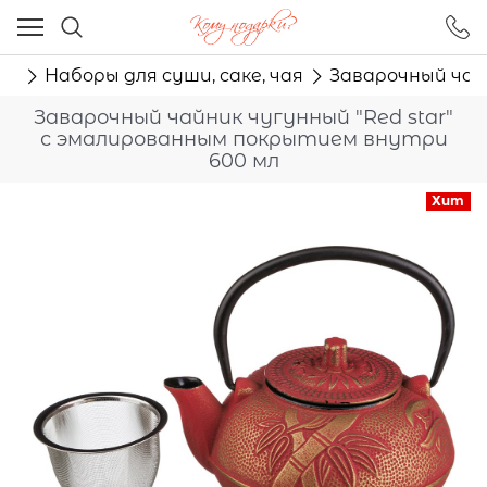
Ваш город - Москва,
угадали?
ня
Наборы для суши, саке, чая
Заварочный чай
ДА
НЕТ
Заварочный чайник чугунный "Red star"
с эмалированным покрытием внутри
600 мл
Хит