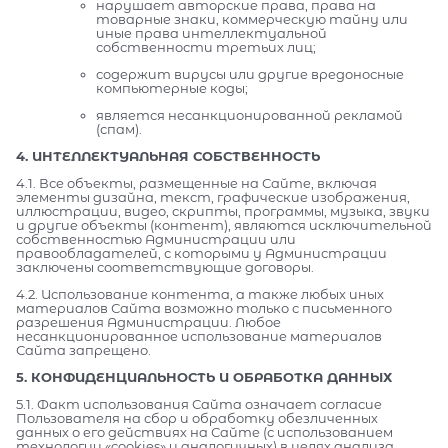
нарушает авторские права, права на
товарные знаки, коммерческую тайну или
иные права интеллектуальной
собственности третьих лиц;
содержит вирусы или другие вредоносные
компьютерные коды;
является несанкционированной рекламой
(спам).
4. ИНТЕЛЛЕКТУАЛЬНАЯ СОБСТВЕННОСТЬ
4.1. Все объекты, размещенные на Сайте, включая
элементы дизайна, текст, графические изображения,
иллюстрации, видео, скрипты, программы, музыка, звуки
и другие объекты (контент), являются исключительной
собственностью Администрации или
правообладателей, с которыми у Администрации
заключены соответствующие договоры.
4.2. Использование контента, а также любых иных
материалов Сайта возможно только с письменного
разрешения Администрации. Любое
несанкционированное использование материалов
Сайта запрещено.
5. КОНФИДЕНЦИАЛЬНОСТЬ И ОБРАБОТКА ДАННЫХ
5.1. Факт использования Сайта означает согласие
Пользователя на сбор и обработку обезличенных
данных о его действиях на Сайте (с использованием
технологии «cookies» и аналогичных) в целях анализа