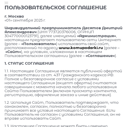
ПОЛЬЗОВАТЕЛЬСКОЕ СОГЛАШЕНИЕ
г. Москва
«01» сентября 2025 г.
Индивидуальный предприниматель Десятов Дмитрий
Александрович
(ИНН 773720376006, ОГРНИП
304770000123791), далее именуемый
«Администрация»
,
настоящим предлагает пользователю сети Интернет
(далее –
«Пользователь»
) использовать свой сайт,
расположенный по адресу
www.komupodarki.ru
(далее –
«Сайт»
), на условиях, изложенных в настоящем
Пользовательском соглашении (далее –
«Соглашение»
).
1. СТАТУС СОГЛАШЕНИЯ
1.1. Настоящее Соглашение является публичной офертой
в соответствии со ст. 437 Гражданского кодекса РФ.
Полное и безоговорочное согласие с условиями
настоящего Соглашения (акцепт оферты) считается
совершенным с момента начала любого использования
Сайта Пользователем (включая просмотр контента,
регистрацию, оформление заказа и иные действия).
1.2. Используя Сайт, Пользователь подтверждает, что
ознакомлен, согласен, полностью и безоговорочно
принимает все условия настоящего Соглашения. Если
Пользователь не согласен с условиями Соглашения, он не
вправе использовать Сайт.
1.3. Настоящее Соглашение может быть изменено