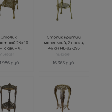
Столик
Столик круглый
ратный 24х46
маленький, 2 полки,
м, с двумя
46 см AL-82-295
ами AL-82-294
AL-82-294
AL-82-295
1 986
 руб.
16 365
 руб.