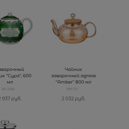
аварочный
Чайник
ик "Сура", 600
заварочный agness
мл
"Amber" 800 мл
86-2386
889-112
2 937
 руб.
2 032
 руб.