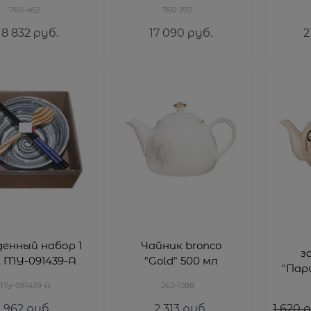
/400/300/250 мл
760-462
760-392
18 832
 руб.
17 090
 руб.
2
енный набор 1
Чайник bronco
з
. MY-091439-A
"Gold" 500 мл
"Пар
MY-091439-A
263-1088
962
 руб.
2 313
 руб.
1 620
 