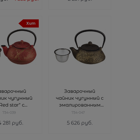
Хит
аварочный
Заварочный
ник чугунный
чайник чугунный с
Red star" с
эмалированным
лированным
покрытием
734-039
734-047
окрытием
внутри 800 мл
4 281
 руб.
5 626
 руб.
утри 600 мл