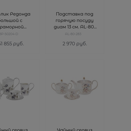
лик Редонда
Подставка под
большой с
горячую посуду
раморной
диам 13 см. AL-80-
олешницей,
283
BP-50204-D
AL-80-283
то BP-50204-
51 855
 руб.
2 970
 руб.
D
йный сервиз
Чайный сервиз