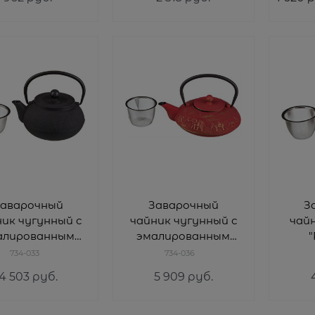
аварочный
Заварочный
З
ик чугунный с
чайник чугунный с
чай
алированным
эмалированным
"
покрытием
покрытием
эма
734-033
734-036
утри 700 мл
внутри 1100 мл
п
4 503
 руб.
5 909
 руб.
вн