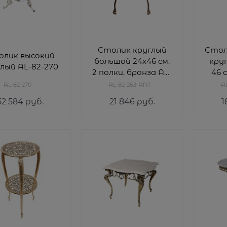
Столик круглый
Стол
олик высокий
большой 24х46 см,
круг
лый AL-82-270
2 полки, бронза AL-
46 
82-263-ANT
AL-82-270
AL-82-263-ANT
A
52 584
 руб.
21 846
 руб.
1