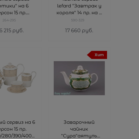
отики" на 6
lefard "Завтрак у
рсон 15 пр.
короля" 14 пр. на 6
200/350/400 мл
пер.
264-295
590-329
16/6/10/11 см
6 215
 руб.
17 660
 руб.
Хит
й сервиз на 6
Заварочный
рсон 15 пр.
чайник
0/280/390/400
"Сура"аятуль