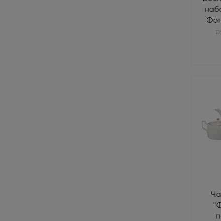
наб
Фон
D
Ча
"
п