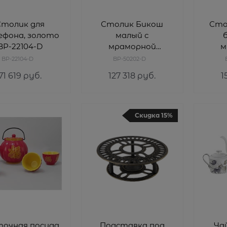
Столик для
Столик Бикош
Сто
ефона, золото
малый с
BP-22104-D
мраморной
м
столешницей,
ст
BP-22104-D
BP-50202-D
золото BP-50202-D
золо
71 619
 руб.
127 318
 руб.
1
Скидка 15%
точная посуда
Подставка под
Ча