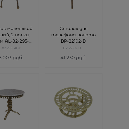
ик маленький
Столик для
лый, 2 полки,
телефона, золото
см AL-82-295-
BP-22102-D
ANT
L-82-295-ANT
BP-22102-D
8 003
 руб.
41 230
 руб.