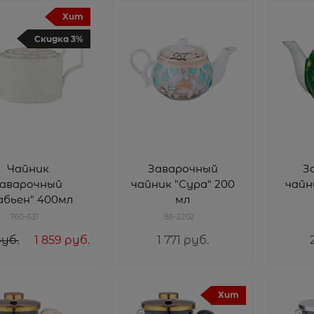
Хит
Скидка 3%
Чайник
Заварочный
З
заварочный
чайник "Сура" 200
чайн
абьен" 400мл
мл
760-631
86-2202
руб.
1 859
 руб.
1 771
 руб.
Хит