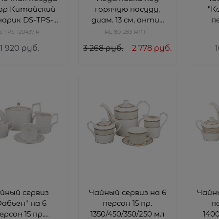
ор Китайский
горячую посуду,
"К
арик DS-TPS-
диам. 13 см, антик
пе
120437-R
AL-80-283-ANT
1000/
S-TPS-120437-R
AL-80-283-ANT
H=
1 920
 руб.
3 268
 руб.
2 778
 руб.
1
йный сервиз
Чайный сервиз на 6
Чайны
Фабьен" на 6
персон 15 пр.
пе
ерсон 15 пр.
1350/450/350/250 мл
140