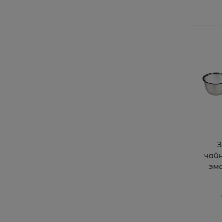
З
чайн
эм
вн