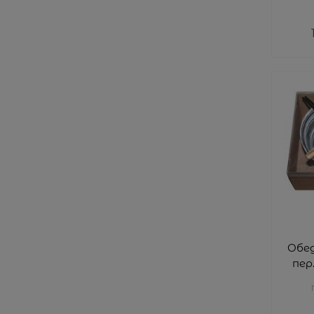
1100
Обед
пер