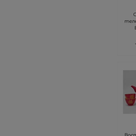
тел
Вос