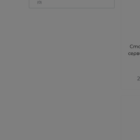
(0)
Сто
серв
2