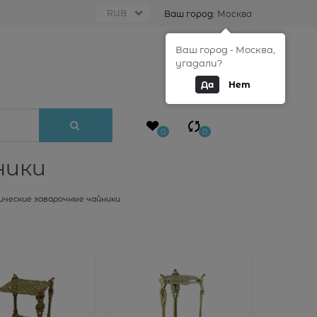
Ваш город:
Москва
Ваш город - Москва,
0
угадали?
Да
Нет
0
0
ники
ические заварочные чайники