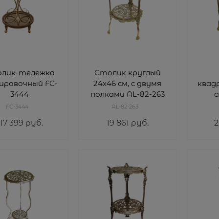
лик-тележка
Столик круглый
ировочный FC-
24х46 см, с двумя
квад
3444
полками AL-82-263
с
полк
FC-3444
AL-82-263
17 399
 руб.
19 861
 руб.
2