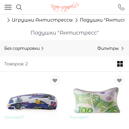
Ваш город - Москва,
угадали?
лю
Игрушки Антистрессы
Подушки "Антистр
ДА
НЕТ
Подушки "Антистресс"
Без сортировки
Фильтры
Товаров: 2