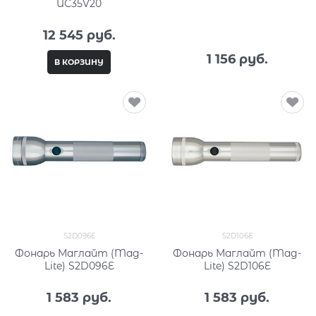
UC35V20
12 545
 руб.
1 156
 руб.
В КОРЗИНУ
S2D096E
S2D106E
Фонарь Маглайт (Mag-
Фонарь Маглайт (Mag-
Lite) S2D096E
Lite) S2D106E
1 583
 руб.
1 583
 руб.