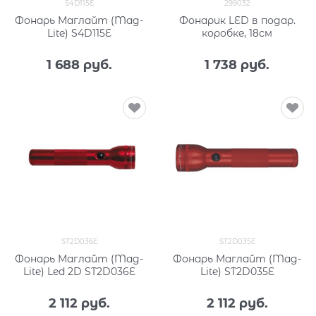
S4D115E
299032
Фонарь Маглайт (Mag-
Фонарик LED в подар.
Lite) S4D115E
коробке, 18см
1 688
 руб.
1 738
 руб.
ST2D036E
ST2D035E
Фонарь Маглайт (Mag-
Фонарь Маглайт (Mag-
Lite) Led 2D ST2D036E
Lite) ST2D035E
2 112
 руб.
2 112
 руб.