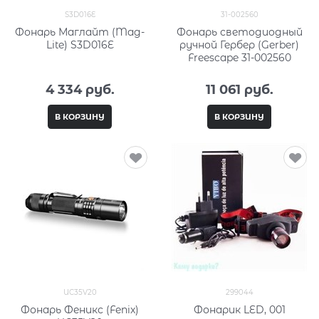
S3D016E
31-002560
Фонарь Маглайт (Mag-
Фонарь светодиодный
Lite) S3D016E
ручной Гербер (Gerber)
Freescape 31-002560
4 334
 руб.
11 061
 руб.
В КОРЗИНУ
В КОРЗИНУ
UC35V20
299044
Фонарь Феникс (Fenix)
Фонарик LED, 001