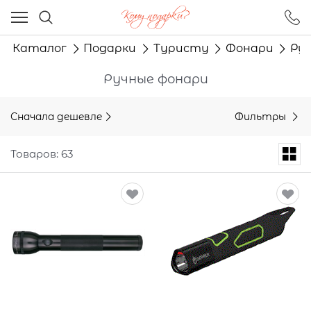
Ваш город - Москва,
угадали?
Каталог
Подарки
Туристу
Фонари
Ру
ДА
НЕТ
Ручные фонари
Сначала дешевле
Фильтры
Товаров: 63