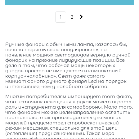
1
2
Ручные фонари с обычными лампа, казалось бы,
начали терять свою популярность, но
появление мощных светодиодов вернуло ручной
фонарик на прежние лидирующие позиции. Все
дело в том, что рабочая мощь некоторых
диодов просто не вмещается в компактный
корпус «налобника». Свет даже самого
миниатюрного ручного фонаря Led на порядок
интенсивнее, чем у налобного собрата.
Многим потребителям импонирует тот факт,
что источник освещения в руках может играть
роль инструмента для самообороны. Мало того,
что фонарем можно целенаправленно ослепить
противника, так производитель для многих
моделей предусмотрел стробоскопический
режим мерцания, специально для этой цели
(ослепления) предназначенный. Такая мера
защиты эффективна не только в отношении