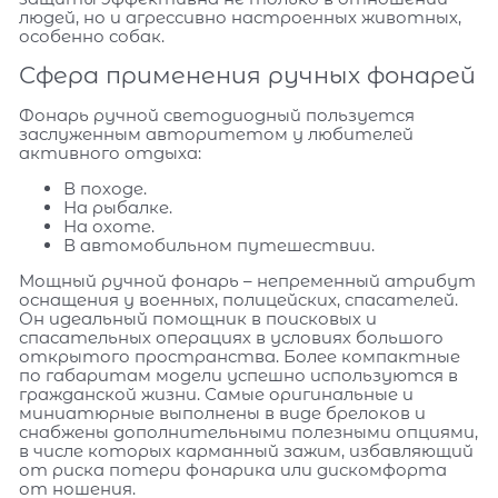
людей, но и агрессивно настроенных животных,
особенно собак.
Сфера применения ручных фонарей
Фонарь ручной светодиодный пользуется
заслуженным авторитетом у любителей
активного отдыха:
В походе.
На рыбалке.
На охоте.
В автомобильном путешествии.
Мощный ручной фонарь – непременный атрибут
оснащения у военных, полицейских, спасателей.
Он идеальный помощник в поисковых и
спасательных операциях в условиях большого
открытого пространства. Более компактные
по габаритам модели успешно используются в
гражданской жизни. Самые оригинальные и
миниатюрные выполнены в виде брелоков и
снабжены дополнительными полезными опциями,
в числе которых карманный зажим, избавляющий
от риска потери фонарика или дискомфорта
от ношения.