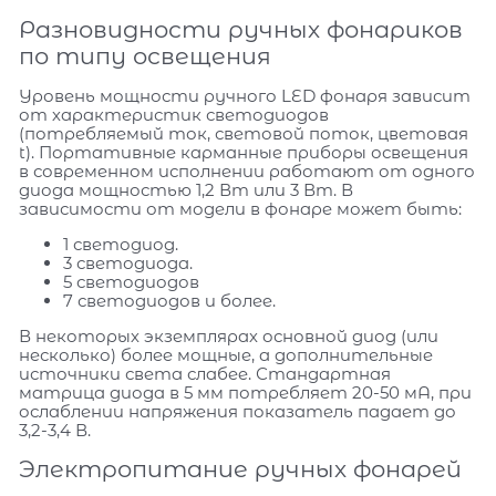
Разновидности ручных фонариков
по типу освещения
Уровень мощности ручного LED фонаря зависит
от характеристик светодиодов
(потребляемый ток, световой поток, цветовая
t). Портативные карманные приборы освещения
в современном исполнении работают от одного
диода мощностью 1,2 Вт или 3 Вт. В
зависимости от модели в фонаре может быть:
1 светодиод.
3 светодиода.
5 светодиодов
7 светодиодов и более.
В некоторых экземплярах основной диод (или
несколько) более мощные, а дополнительные
источники света слабее. Стандартная
матрица диода в 5 мм потребляет 20-50 мА, при
ослаблении напряжения показатель падает до
3,2-3,4 В.
Электропитание ручных фонарей